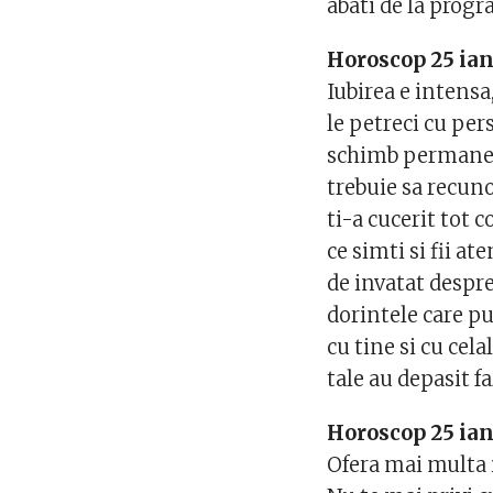
abati de la progr
Horoscop 25 ian
Iubirea e intensa
le petreci cu per
schimb permanent
trebuie sa recuno
ti-a cucerit tot c
ce simti si fii a
de invatat despre
dorintele care pu
cu tine si cu cela
tale au depasit f
Horoscop 25 ian
Ofera mai multa i