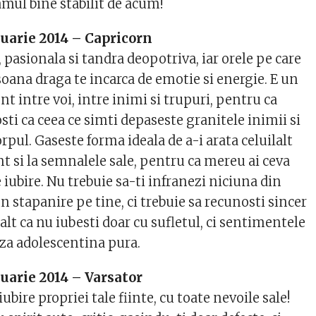
amul bine stabilit de acum!
uarie 2014 – Capricorn
, pasionala si tandra deopotriva, iar orele pe care
soana draga te incarca de emotie si energie. E un
 intre voi, intre inimi si trupuri, pentru ca
sti ca ceea ce simti depaseste granitele inimii si
orpul. Gaseste forma ideala de a-i arata celuilalt
tent si la semnalele sale, pentru ca mereu ai ceva
 iubire. Nu trebuie sa-ti infranezi niciuna din
n stapanire pe tine, ci trebuie sa recunosti sincer
lalt ca nu iubesti doar cu sufletul, ci sentimentele
aza adolescentina pura.
uarie 2014 – Varsator
ubire propriei tale fiinte, cu toate nevoile sale!