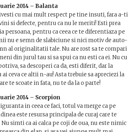
uarie 2014 – Balanta
ivesti cu mai mult respect pe tine insuti, fara a-ti
ini si defecte, pentru ca nu le meriti! Esti prea
a persoana, pentru ca ceea ce te diferentiaza pe
mii nu e semn de slabiciune si nici motiv de auto-
emn al originalitatii tale. Nu are rost sa te compari
meni din jurul tau si sa spui ca nu esti ca ei. Nu cu
potriva, sa descoperi ca da, esti diferit, dar la
ai ceva ce altii n-au! Asta trebuie sa apreciezi la
are te scoate in fata, nu te da la o parte!
uarie 2014 – Scorpion
siguranta in ceea ce faci, totul va merge ca pe
tudinea este resursa principala de curaj care te
Nu simti ca ai calca pe coji de oua, nu este nimic
 opreasca din elan, si asa vei ajunge mult mai