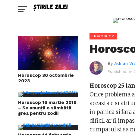
HOROSCOP
Horosco
By
Adrian Vr
Published on
Horoscop 30 octombrie
2023
Horoscop 25 ian
Orice problema a
Horoscop 16 martie 2019
aceasta e si atitu
– Se anunță o sămbătă
in panica si fara 
grea pentru zodii
dificil ar fi impa
cumpatul si sa n
Horoscop 14 februarie