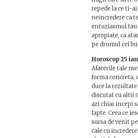
repede la ce ti-a
neincredere ca te
entuziasmul tau ar
apropiate, ca ata
pe drumul cel bun
Horoscop 25 ian
Afacerile tale mer
forma concreta, 
duce la rezultate
discutat cu altii
azi chiar incepi 
fapte. Ceea ce ie
sursa de venit pe
cale cu incredere