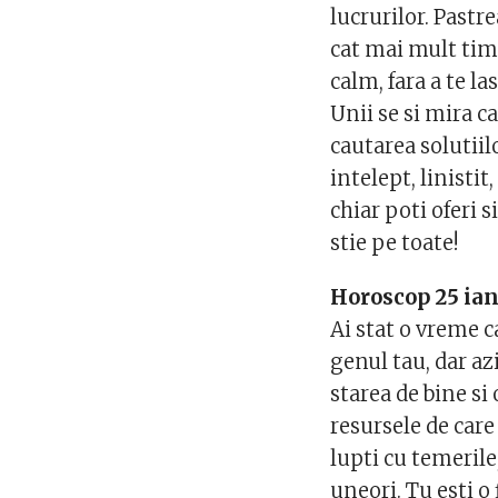
lucrurilor. Pastr
cat mai mult timp
calm, fara a te l
Unii se si mira c
cautarea solutiil
intelept, linistit
chiar poti oferi s
stie pe toate!
Horoscop 25 ian
Ai stat o vreme c
genul tau, dar azi
starea de bine si
resursele de care
lupti cu temerile
uneori. Tu esti o