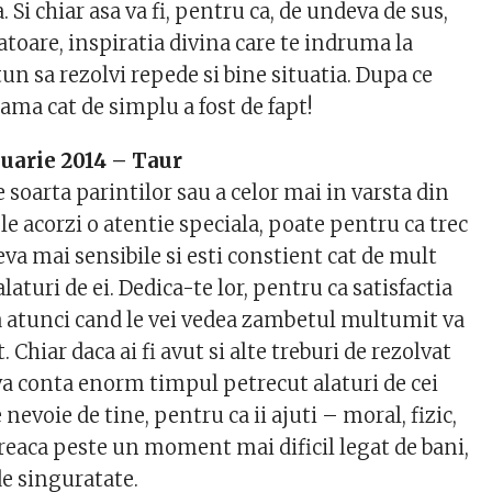
. Si chiar asa va fi, pentru ca, de undeva de sus,
vatoare, inspiratia divina care te indruma la
 sa rezolvi repede si bine situatia. Dupa ce
seama cat de simplu a fost de fapt!
uarie 2014 – Taur
 soarta parintilor sau a celor mai in varsta din
 le acorzi o atentie speciala, poate pentru ca trec
a mai sensibile si esti constient cat de mult
laturi de ei. Dedica-te lor, pentru ca satisfactia
ea atunci cand le vei vedea zambetul multumit va
. Chiar daca ai fi avut si alte treburi de rezolvat
 va conta enorm timpul petrecut alaturi de cei
nevoie de tine, pentru ca ii ajuti – moral, fizic,
reaca peste un moment mai dificil legat de bani,
de singuratate.