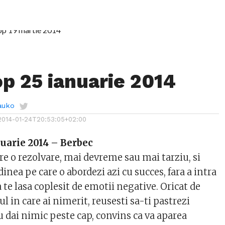
p 25 ianuarie 2014
auko
2014-01-24T20:53:05+02:00
uarie 2014 – Berbec
re o rezolvare, mai devreme sau mai tarziu, si
dinea pe care o abordezi azi cu succes, fara a intra
a te lasa coplesit de emotii negative. Oricat de
sul in care ai nimerit, reusesti sa-ti pastrezi
u dai nimic peste cap, convins ca va aparea