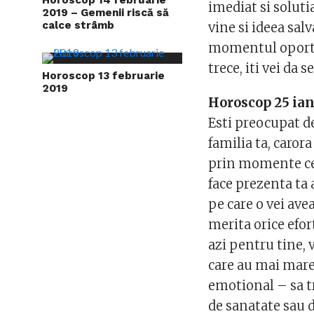
imediat si solutia
2019 – Gemenii riscă să
calce strâmb
vine si ideea sal
momentul oportun
trece, iti vei da 
Horoscop 13 februarie
2019
Horoscop 25 ian
Esti preocupat de
familia ta, carora
prin momente cev
face prezenta ta a
pe care o vei av
merita orice efort
azi pentru tine,
care au mai mare 
emotional – sa t
de sanatate sau 