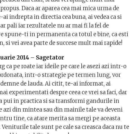
i propus. Daca ar aparea cea mai mica urma de
-ai indrepta in directia cea buna, ai vedea ca si
 pali iar rezultatele nu ar mai fi la fel de
re spune-ti in permanenta ca totul e bine, ca esti
, si vei avea parte de succese mult mai rapide!
uarie 2014 – Sagetator
g ca pe roate iar ideile pe care le asezi azi intr-o
ordonata, intr-o strategie pe termen lung, vor
 demne de lauda. Ai citit, te-ai informat, ai
 mai experimentati despre ceea ce vrei sa faci, dar
sa pui in practica si sa transformi gandurile in
se azi din mintea sau din mainile tale va deveni
ntru tine, ca atare merita sa mergi pe aceasta
. Veniturile tale sunt pe cale sa creasca daca nu te