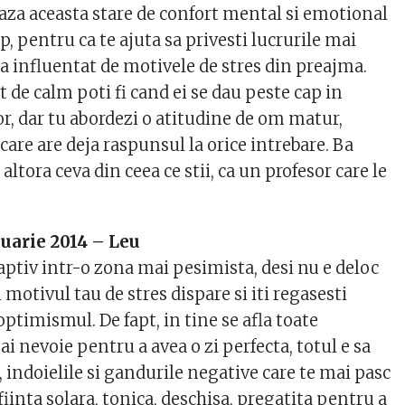
eaza aceasta stare de confort mental si emotional
, pentru ca te ajuta sa privesti lucrurile mai
asa influentat de motivele de stres din preajma.
at de calm poti fi cand ei se dau peste cap in
or, dar tu abordezi o atitudine de om matur,
, care are deja raspunsul la orice intrebare. Ba
i altora ceva din ceea ce stii, ca un profesor care le
uarie 2014 – Leu
aptiv intr-o zona mai pesimista, desi nu e deloc
 motivul tau de stres dispare si iti regasesti
 optimismul. De fapt, in tine se afla toate
 ai nevoie pentru a avea o zi perfecta, totul e sa
, indoielile si gandurile negative care te mai pasc
 fiinta solara, tonica, deschisa, pregatita pentru a