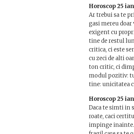
Horoscop 25 ian
Ar trebui sa te pr
gasi mereu doar v
exigent cu propri
tine de restul lu
critica, ci este s
cu zeci de alti oa
ton critic, ci dim
modul pozitiv: tu 
tine: unicitatea c
Horoscop 25 ian
Daca te simti in 
roate, caci certi
impinge inainte. 
fragil care sa te