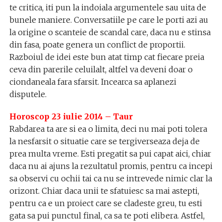
te critica, iti pun la indoiala argumentele sau uita de
bunele maniere. Conversatiile pe care le porti azi au
la origine o scanteie de scandal care, daca nu e stinsa
din fasa, poate genera un conflict de proportii.
Razboiul de idei este bun atat timp cat fiecare preia
ceva din parerile celuilalt, altfel va deveni doar o
ciondaneala fara sfarsit. Incearca sa aplanezi
disputele.
Horoscop 23 iulie 2014 – Taur
Rabdarea ta are si ea o limita, deci nu mai poti tolera
la nesfarsit o situatie care se tergiverseaza deja de
prea multa vreme. Esti pregatit sa pui capat aici, chiar
daca nu ai ajuns la rezultatul promis, pentru ca incepi
sa observi cu ochii tai ca nu se intrevede nimic clar la
orizont. Chiar daca unii te sfatuiesc sa mai astepti,
pentru ca e un proiect care se cladeste greu, tu esti
gata sa pui punctul final, ca sa te poti elibera. Astfel,