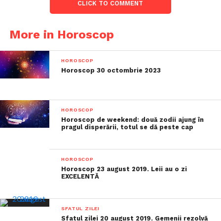
CLICK TO COMMENT
More in Horoscop
HOROSCOP
Horoscop 30 octombrie 2023
HOROSCOP
Horoscop de weekend: două zodii ajung în
pragul disperării, totul se dă peste cap
HOROSCOP
Horoscop 23 august 2019. Leii au o zi
EXCELENTĂ
SFATUL ZILEI
Sfatul zilei 20 august 2019. Gemenii rezolvă