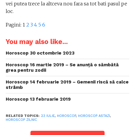
vei putea trece la altceva nou fara sa tot bati pasul pe
loc.
Pagini:
1
2
3
4
5
6
You may also like...
Horoscop 30 octombrie 2023
Horoscop 16 martie 2019 – Se anunță o sămbătă
grea pentru zodii
Horoscop 14 februarie 2019 – Gemenii riscă să calce
strâmb
Horoscop 13 februarie 2019
RELATED TOPICS:
23 IULIE
,
HOROSCOP
,
HOROSCOP ASTAZI
,
HOROSCOP ZILNIC