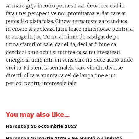
Ai mare grija incotro pornesti azi, deoarece esti in
fata unei perspective noi, promitatoare, dar care ar
putea fi o pista falsa. Cineva urmareste sa te induca
in eroare si apeleaza la mijloace mincinoase pentru a
te atrage in joc. Tu nu ai nimic de castigat de pe
urma sfaturilor sale, dar el da, deci ar fi bine sa
deschizi bine ochii si mintea ca sa nu investesti
energie si timp intr-un sens care nu duce acolo unde
vrei tu. Fii atent la semnalele care vin din diverse
directii si care anunta ca cel de langa tine e un
pericol pentru interesele tale.
You may also like...
Horoscop 30 octombrie 2023
Horoscop 16 martie 2019 – Se anunță o sămbătă