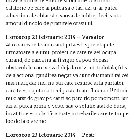
incarca inima de emotie si bucurie. Mai mult: o
calatorie pe care ai putea sa o faci azi ti-ar putea
aduce in cale chiar si o sansa de iubire, deci cauta
amorul dincolo de granitele orasului.
Horoscop 23 februarie 2014 – Varsator
Ai o oarecare teama cand privesti spre etapele
urmatoare ale unui proiect de care te vei ocupa
curand, de parca nu ai fi sigur ca poti depasi
obstacolele care se vad deja la orizont. Indoiala, frica
de a actiona, gandirea negativa sunt dusmanii tai cei
mai mari, dar nici nu stii cate resurse ai la purtator
care te vor ajuta sa treci peste toate fluierand! Nimic
nu e atat de grav pe cat ti se pare tie pe moment, iar
azi ai putea primi o veste sau o solutie atat de buna,
incat ti se vor clarifica toate intrebarile care te tin pe
loc de la o vreme.
Horoscop 23 februarie 2014 – Pesti