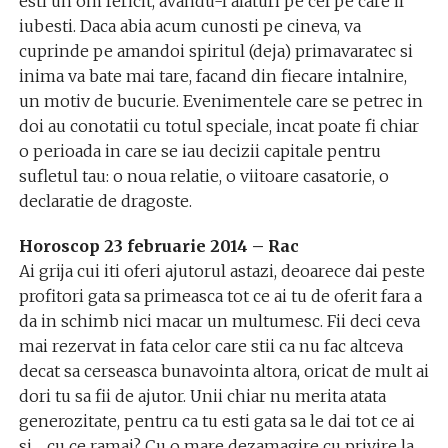
esti un om fericit, avandu-l alaturi pe cel pe care il
iubesti. Daca abia acum cunosti pe cineva, va
cuprinde pe amandoi spiritul (deja) primavaratec si
inima va bate mai tare, facand din fiecare intalnire,
un motiv de bucurie. Evenimentele care se petrec in
doi au conotatii cu totul speciale, incat poate fi chiar
o perioada in care se iau decizii capitale pentru
sufletul tau: o noua relatie, o viitoare casatorie, o
declaratie de dragoste.
Horoscop 23 februarie 2014 – Rac
Ai grija cui iti oferi ajutorul astazi, deoarece dai peste
profitori gata sa primeasca tot ce ai tu de oferit fara a
da in schimb nici macar un multumesc. Fii deci ceva
mai rezervat in fata celor care stii ca nu fac altceva
decat sa cerseasca bunavointa altora, oricat de mult ai
dori tu sa fii de ajutor. Unii chiar nu merita atata
generozitate, pentru ca tu esti gata sa le dai tot ce ai
si… cu ce ramai? Cu o mare dezamagire cu privire la