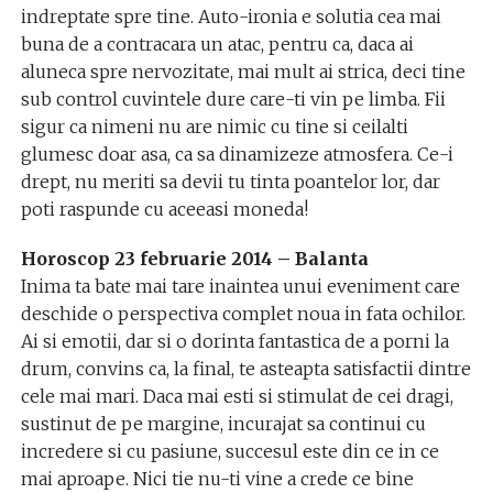
indreptate spre tine. Auto-ironia e solutia cea mai
buna de a contracara un atac, pentru ca, daca ai
aluneca spre nervozitate, mai mult ai strica, deci tine
sub control cuvintele dure care-ti vin pe limba. Fii
sigur ca nimeni nu are nimic cu tine si ceilalti
glumesc doar asa, ca sa dinamizeze atmosfera. Ce-i
drept, nu meriti sa devii tu tinta poantelor lor, dar
poti raspunde cu aceeasi moneda!
Horoscop 23 februarie 2014 – Balanta
Inima ta bate mai tare inaintea unui eveniment care
deschide o perspectiva complet noua in fata ochilor.
Ai si emotii, dar si o dorinta fantastica de a porni la
drum, convins ca, la final, te asteapta satisfactii dintre
cele mai mari. Daca mai esti si stimulat de cei dragi,
sustinut de pe margine, incurajat sa continui cu
incredere si cu pasiune, succesul este din ce in ce
mai aproape. Nici tie nu-ti vine a crede ce bine