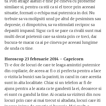
ta. Poti atrage alaturi e tine pe cineva cu probleme
similare si, pentru ca stii ca si el trece prin aceeasi
situatie, formati o echipa mai puternica in doi. Nu
trebuie sa va molipsiti unul pe altul de pesimism sau
depresie, ci dimpotriva, sa va stimulati reciproc sa
depasiti impasul. Sigur ca ti se pare ca rivalii sunt mai
multi decat prietenii care sa simta prin ce treci, dar
bucura-te macar ca ai pe cineva pe aceeasi lungime
de unda cu tine.
Horoscop 23 februarie 2014 – Capricorn
Ti-e dor de locuri de care te leaga amintiri puternice
din copilarie, de aceea ar fi o zi perfecta pentru a face
o vizita la bunici sau la parinti, in cazul in care acestia
sunt in alta localitate. Chiar si un telefon ar fi de
ajuns pentru a le arata ca te gandesti la ei, deoarece si
ei sunt cu gandul la tine. Ai ocazia sa vizitezi din nou
locuri prin care ai mai trecut si altadata, locuri care iti