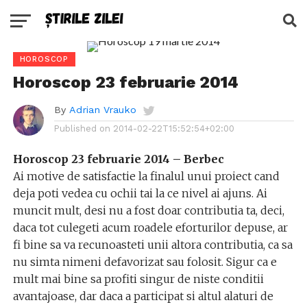
HOROSCOP
Horoscop 23 februarie 2014
By
Adrian Vrauko
Published on
2014-02-22T15:52:54+02:00
Horoscop 23 februarie 2014 – Berbec
Ai motive de satisfactie la finalul unui proiect cand
deja poti vedea cu ochii tai la ce nivel ai ajuns. Ai
muncit mult, desi nu a fost doar contributia ta, deci,
daca tot culegeti acum roadele eforturilor depuse, ar
fi bine sa va recunoasteti unii altora contributia, ca sa
nu simta nimeni defavorizat sau folosit. Sigur ca e
mult mai bine sa profiti singur de niste conditii
avantajoase, dar daca a participat si altul alaturi de