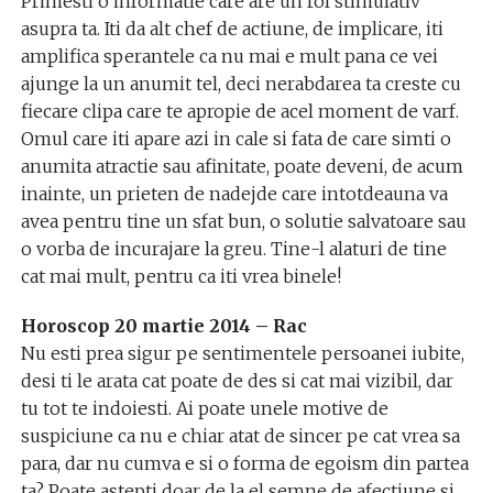
Primesti o informatie care are un rol stimulativ
asupra ta. Iti da alt chef de actiune, de implicare, iti
amplifica sperantele ca nu mai e mult pana ce vei
ajunge la un anumit tel, deci nerabdarea ta creste cu
fiecare clipa care te apropie de acel moment de varf.
Omul care iti apare azi in cale si fata de care simti o
anumita atractie sau afinitate, poate deveni, de acum
inainte, un prieten de nadejde care intotdeauna va
avea pentru tine un sfat bun, o solutie salvatoare sau
o vorba de incurajare la greu. Tine-l alaturi de tine
cat mai mult, pentru ca iti vrea binele!
Horoscop 20 martie 2014 – Rac
Nu esti prea sigur pe sentimentele persoanei iubite,
desi ti le arata cat poate de des si cat mai vizibil, dar
tu tot te indoiesti. Ai poate unele motive de
suspiciune ca nu e chiar atat de sincer pe cat vrea sa
para, dar nu cumva e si o forma de egoism din partea
ta? Poate astepti doar de la el semne de afectiune si