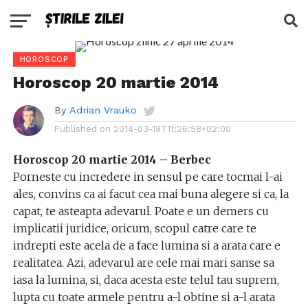
HOROSCOP
Horoscop 20 martie 2014
By
Adrian Vrauko
Published on
2014-03-19T11:26:58+02:00
Horoscop 20 martie 2014 – Berbec
Porneste cu incredere in sensul pe care tocmai l-ai
ales, convins ca ai facut cea mai buna alegere si ca, la
capat, te asteapta adevarul. Poate e un demers cu
implicatii juridice, oricum, scopul catre care te
indrepti este acela de a face lumina si a arata care e
realitatea. Azi, adevarul are cele mai mari sanse sa
iasa la lumina, si, daca acesta este telul tau suprem,
lupta cu toate armele pentru a-l obtine si a-l arata