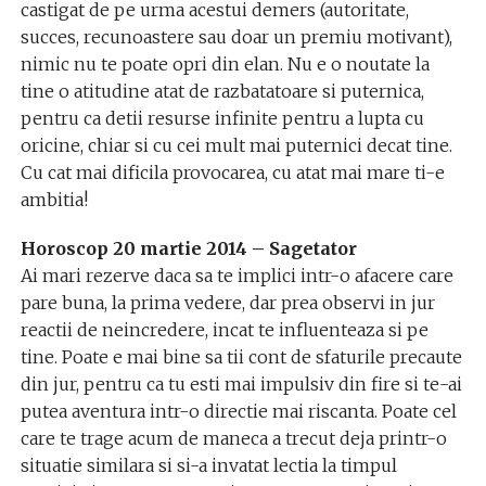
castigat de pe urma acestui demers (autoritate,
succes, recunoastere sau doar un premiu motivant),
nimic nu te poate opri din elan. Nu e o noutate la
tine o atitudine atat de razbatatoare si puternica,
pentru ca detii resurse infinite pentru a lupta cu
oricine, chiar si cu cei mult mai puternici decat tine.
Cu cat mai dificila provocarea, cu atat mai mare ti-e
ambitia!
Horoscop 20 martie 2014 – Sagetator
Ai mari rezerve daca sa te implici intr-o afacere care
pare buna, la prima vedere, dar prea observi in jur
reactii de neincredere, incat te influenteaza si pe
tine. Poate e mai bine sa tii cont de sfaturile precaute
din jur, pentru ca tu esti mai impulsiv din fire si te-ai
putea aventura intr-o directie mai riscanta. Poate cel
care te trage acum de maneca a trecut deja printr-o
situatie similara si si-a invatat lectia la timpul