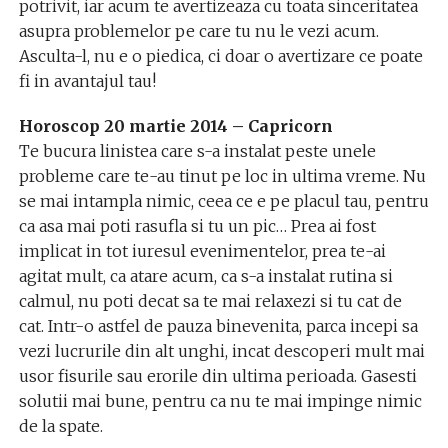
potrivit, iar acum te avertizeaza cu toata sinceritatea
asupra problemelor pe care tu nu le vezi acum.
Asculta-l, nu e o piedica, ci doar o avertizare ce poate
fi in avantajul tau!
Horoscop 20 martie 2014 – Capricorn
Te bucura linistea care s-a instalat peste unele
probleme care te-au tinut pe loc in ultima vreme. Nu
se mai intampla nimic, ceea ce e pe placul tau, pentru
ca asa mai poti rasufla si tu un pic… Prea ai fost
implicat in tot iuresul evenimentelor, prea te-ai
agitat mult, ca atare acum, ca s-a instalat rutina si
calmul, nu poti decat sa te mai relaxezi si tu cat de
cat. Intr-o astfel de pauza binevenita, parca incepi sa
vezi lucrurile din alt unghi, incat descoperi mult mai
usor fisurile sau erorile din ultima perioada. Gasesti
solutii mai bune, pentru ca nu te mai impinge nimic
de la spate.