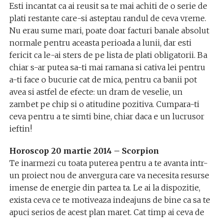
Esti incantat ca ai reusit sa te mai achiti de o serie de
plati restante care-si asteptau randul de ceva vreme.
Nu erau sume mari, poate doar facturi banale absolut
normale pentru aceasta perioada a lunii, dar esti
fericit ca le-ai sters de pe lista de plati obligatorii. Ba
chiar s-ar putea sa-ti mai ramana si cativa lei pentru
a-ti face o bucurie cat de mica, pentru ca banii pot
avea si astfel de efecte: un dram de veselie, un
zambet pe chip si o atitudine pozitiva. Cumpara-ti
ceva pentru a te simti bine, chiar daca e un lucrusor
ieftin!
Horoscop 20 martie 2014 – Scorpion
Te inarmezi cu toata puterea pentru a te avanta intr-
un proiect nou de anvergura care va necesita resurse
imense de energie din partea ta. Le ai la dispozitie,
exista ceva ce te motiveaza indeajuns de bine ca sa te
apuci serios de acest plan maret. Cat timp ai ceva de