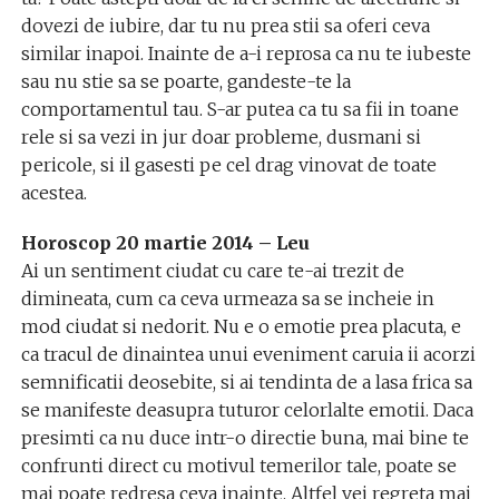
dovezi de iubire, dar tu nu prea stii sa oferi ceva
similar inapoi. Inainte de a-i reprosa ca nu te iubeste
sau nu stie sa se poarte, gandeste-te la
comportamentul tau. S-ar putea ca tu sa fii in toane
rele si sa vezi in jur doar probleme, dusmani si
pericole, si il gasesti pe cel drag vinovat de toate
acestea.
Horoscop 20 martie 2014 – Leu
Ai un sentiment ciudat cu care te-ai trezit de
dimineata, cum ca ceva urmeaza sa se incheie in
mod ciudat si nedorit. Nu e o emotie prea placuta, e
ca tracul de dinaintea unui eveniment caruia ii acorzi
semnificatii deosebite, si ai tendinta de a lasa frica sa
se manifeste deasupra tuturor celorlalte emotii. Daca
presimti ca nu duce intr-o directie buna, mai bine te
confrunti direct cu motivul temerilor tale, poate se
mai poate redresa ceva inainte. Altfel vei regreta mai