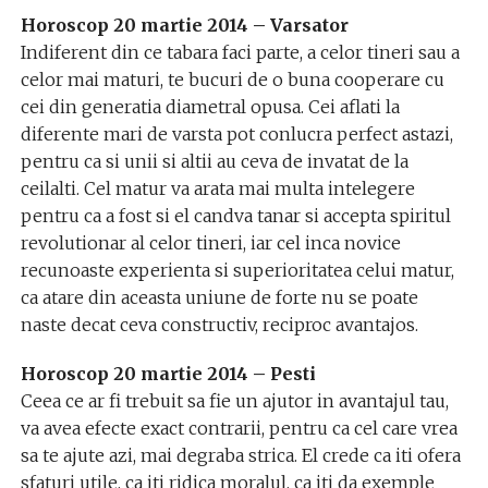
Horoscop 20 martie 2014 – Varsator
Indiferent din ce tabara faci parte, a celor tineri sau a
celor mai maturi, te bucuri de o buna cooperare cu
cei din generatia diametral opusa. Cei aflati la
diferente mari de varsta pot conlucra perfect astazi,
pentru ca si unii si altii au ceva de invatat de la
ceilalti. Cel matur va arata mai multa intelegere
pentru ca a fost si el candva tanar si accepta spiritul
revolutionar al celor tineri, iar cel inca novice
recunoaste experienta si superioritatea celui matur,
ca atare din aceasta uniune de forte nu se poate
naste decat ceva constructiv, reciproc avantajos.
Horoscop 20 martie 2014 – Pesti
Ceea ce ar fi trebuit sa fie un ajutor in avantajul tau,
va avea efecte exact contrarii, pentru ca cel care vrea
sa te ajute azi, mai degraba strica. El crede ca iti ofera
sfaturi utile, ca iti ridica moralul, ca iti da exemple