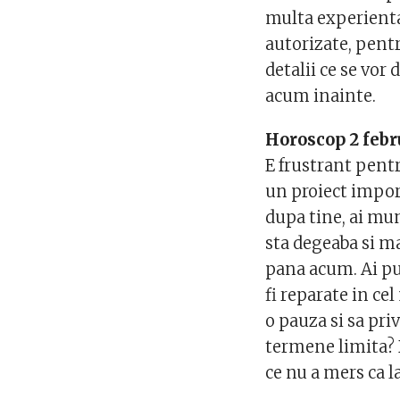
multa experienta,
autorizate, pentru
detalii ce se vor 
acum inainte.
Horoscop 2 febr
E frustrant pentr
un proiect import
dupa tine, ai munc
sta degeaba si m
pana acum. Ai pu
fi reparate in ce
o pauza si sa priv
termene limita? D
ce nu a mers ca la