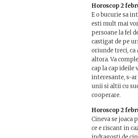
Horoscop 2 febr
E o bucurie sa in
esti mult mai vor
persoane la fel de
castigat de pe ur
oriunde treci, ca
altora. Va complet
cap la cap ideile
interesante, s-ar
unii si altii cu 
cooperare.
Horoscop 2 febr
Cineva se joaca p
ce e riscant in ca
indragosti de cin