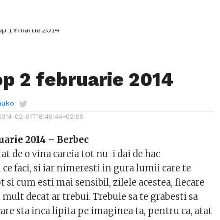
p 2 februarie 2014
auko
2014-02-01T18:46:44+02:00
uarie 2014 – Berbec
t de o vina careia tot nu-i dai de hac
ce faci, si iar nimeresti in gura lumii care te
 si cum esti mai sensibil, zilele acestea, fiecare
 mult decat ar trebui. Trebuie sa te grabesti sa
care sta inca lipita pe imaginea ta, pentru ca, atat