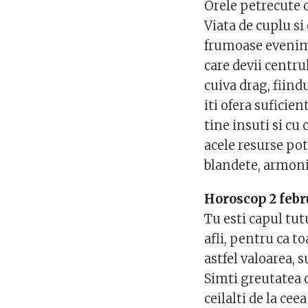
Orele petrecute c
Viata de cuplu si
frumoase evenime
care devii centru
cuiva drag, fiind
iti ofera suficien
tine insuti si cu 
acele resurse pot
blandete, armonie
Horoscop 2 febr
Tu esti capul tut
afli, pentru ca t
astfel valoarea, 
Simti greutatea d
ceilalti de la cee