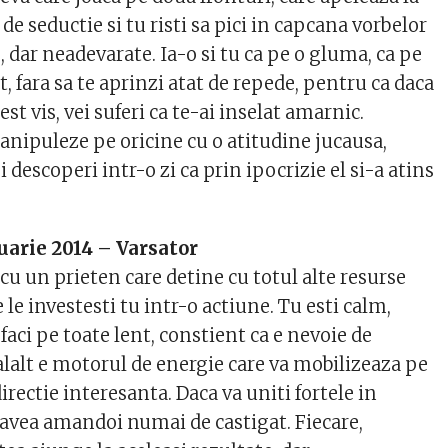
 de seductie si tu risti sa pici in capcana vorbelor
 dar neadevarate. Ia-o si tu ca pe o gluma, ca pe
t, fara sa te aprinzi atat de repede, pentru ca daca
cest vis, vei suferi ca te-ai inselat amarnic.
manipuleze pe oricine cu o atitudine jucausa,
 descoperi intr-o zi ca prin ipocrizie el si-a atins
uarie 2014 – Varsator
cu un prieten care detine cu totul alte resurse
 le investesti tu intr-o actiune. Tu esti calm,
e faci pe toate lent, constient ca e nevoie de
alalt e motorul de energie care va mobilizeaza pe
rectie interesanta. Daca va uniti fortele in
i avea amandoi numai de castigat. Fiecare,