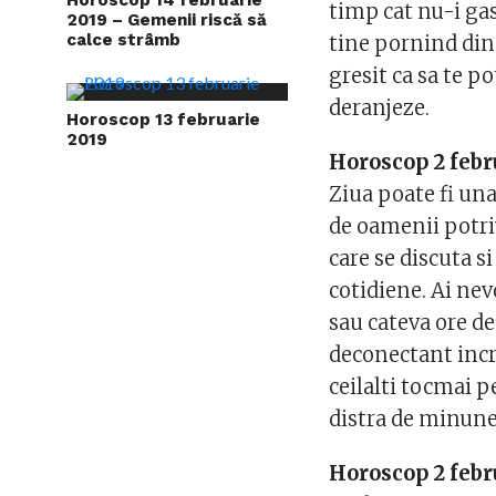
timp cat nu-i gas
2019 – Gemenii riscă să
calce strâmb
tine pornind din 
gresit ca sa te po
deranjeze.
Horoscop 13 februarie
2019
Horoscop 2 febr
Ziua poate fi una
de oamenii potriv
care se discuta s
cotidiene. Ai nevo
sau cateva ore de
deconectant incre
ceilalti tocmai p
distra de minune u
Horoscop 2 feb