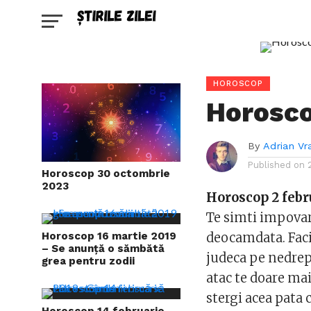
HOROSCOP
Horosco
By
Adrian Vr
Published on
Horoscop 30 octombrie
2023
Horoscop 2 febr
Te simti impovara
Horoscop 16 martie 2019
deocamdata. Faci 
– Se anunță o sămbătă
judeca pe nedrept
grea pentru zodii
atac te doare mai
stergi acea pata 
Horoscop 14 februarie