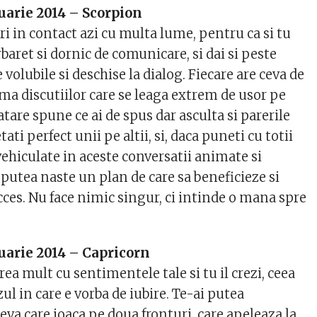
uarie 2014 – Scorpion
tri in contact azi cu multa lume, pentru ca si tu
baret si dornic de comunicare, si dai si peste
 volubile si deschise la dialog. Fiecare are ceva de
ma discutiilor care se leaga extrem de usor pe
 atare spune ce ai de spus dar asculta si parerile
ati perfect unii pe altii, si, daca puneti cu totii
 vehiculate in aceste conversatii animate si
 putea naste un plan de care sa beneficieze si
succes. Nu face nimic singur, ci intinde o mana spre
uarie 2014 – Capricorn
rea mult cu sentimentele tale si tu il crezi, ceea
zul in care e vorba de iubire. Te-ai putea
eva care joaca pe doua fronturi, care apeleaza la