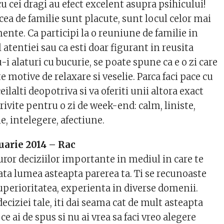
u cei dragi au efect excelent asupra psihicului!
 cea de familie sunt placute, sunt locul celor mai
nte. Ca participi la o reuniune de familie in
l atentiei sau ca esti doar figurant in reusita
u-i alaturi cu bucurie, se poate spune ca e o zi care
te motive de relaxare si veselie. Parca faci pace cu
ceilalti deopotriva si va oferiti unii altora exact
rivite pentru o zi de week-end: calm, liniste,
, intelegere, afectiune.
uarie 2014 – Rac
uror deciziilor importante in mediul in care te
oata lumea asteapta parerea ta. Ti se recunoaste
superioritatea, experienta in diverse domenii.
eciziei tale, iti dai seama cat de mult asteapta
a ce ai de spus si nu ai vrea sa faci vreo alegere