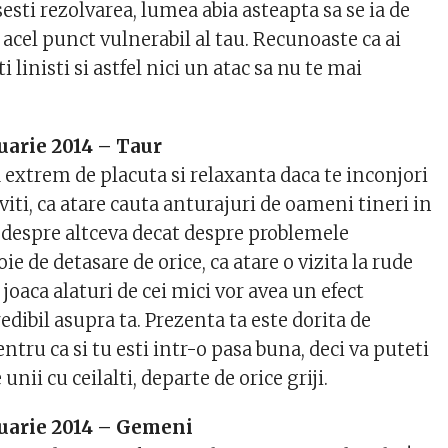
esti rezolvarea, lumea abia asteapta sa se ia de
acel punct vulnerabil al tau. Recunoaste ca ai
ti linisti si astfel nici un atac sa nu te mai
uarie 2014 – Taur
 extrem de placuta si relaxanta daca te inconjori
iti, ca atare cauta anturajuri de oameni tineri in
i despre altceva decat despre problemele
ie de detasare de orice, ca atare o vizita la rude
 joaca alaturi de cei mici vor avea un efect
dibil asupra ta. Prezenta ta este dorita de
entru ca si tu esti intr-o pasa buna, deci va puteti
nii cu ceilalti, departe de orice griji.
ruarie 2014 – Gemeni