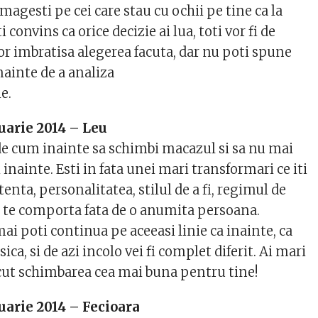
amagesti pe cei care stau cu ochii pe tine ca la
ti convins ca orice decizie ai lua, toti vor fi de
vor imbratisa alegerea facuta, dar nu poti spune
nainte de a analiza
e.
uarie 2014 – Leu
 de cum inainte sa schimbi macazul si sa nu mai
i inainte. Esti in fata unei mari transformari ce iti
tenta, personalitatea, stilul de a fi, regimul de
a te comporta fata de o anumita persoana.
ai poti continua pe aceeasi linie ca inainte, ca
sica, si de azi incolo vei fi complet diferit. Ai mari
acut schimbarea cea mai buna pentru tine!
uarie 2014 – Fecioara