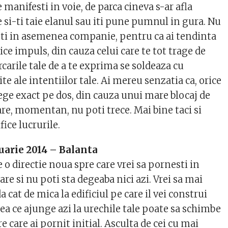
e manifesti in voie, de parca cineva s-ar afla
 si-ti taie elanul sau iti pune pumnul in gura. Nu
nsuti in asemenea companie, pentru ca ai tendinta
rice impuls, din cauza celui care te tot trage de
arile tale de a te exprima se soldeaza cu
ite ale intentiilor tale. Ai mereu senzatia ca, orice
ege exact pe dos, din cauza unui mare blocaj de
re, momentan, nu poti trece. Mai bine taci si
fice lucrurile.
uarie 2014 – Balanta
 o directie noua spre care vrei sa pornesti in
e si nu poti sta degeaba nici azi. Vrei sa mai
 cat de mica la edificiul pe care il vei construi
eea ce ajunge azi la urechile tale poate sa schimbe
 care ai pornit initial. Asculta de cei cu mai