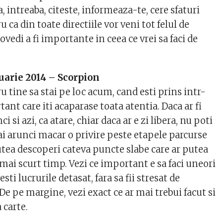
 intreaba, citeste, informeaza-te, cere sfaturi
 ca din toate directiile vor veni tot felul de
dovedi a fi importante in ceea ce vrei sa faci de
uarie 2014 – Scorpion
u tine sa stai pe loc acum, cand esti prins intr-
ant care iti acaparase toata atentia. Daca ar fi
i si azi, ca atare, chiar daca ar e zi libera, nu poti
ai arunci macar o privire peste etapele parcurse
tea descoperi cateva puncte slabe care ar putea
l mai scurt timp. Vezi ce important e sa faci uneori
esti lucrurile detasat, fara sa fii stresat de
e pe margine, vezi exact ce ar mai trebui facut si
 carte.