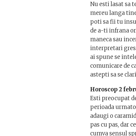
Nu esti lasat sa t
mereu langa tine
poti sa fii tu i
de a-ti infrana o
maneca sau incerc
interpretari gres
ai spune se intel
comunicare de ca
astepti sa se clari
Horoscop 2 febr
Esti preocupat de
perioada urmatoar
adaugi o caramida
pas cu pas, dar c
cumva sensul spre