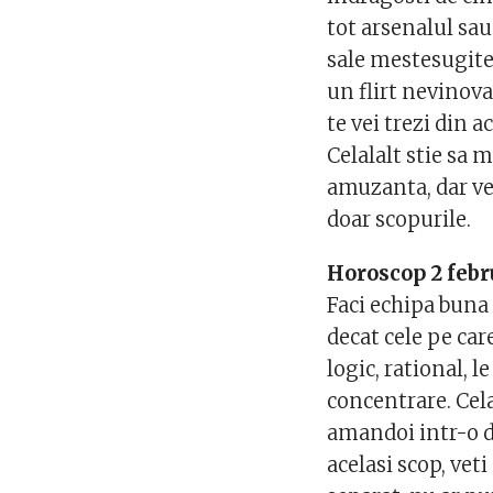
tot arsenalul sau
sale mestesugite,
un flirt nevinova
te vei trezi din a
Celalalt stie sa 
amuzanta, dar vei
doar scopurile.
Horoscop 2 febr
Faci echipa buna 
decat cele pe care
logic, rational, l
concentrare. Cel
amandoi intr-o di
acelasi scop, vet