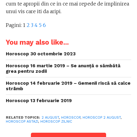
cum te apropii din ce in ce mai repede de implinirea
unui vis care iti da aripi.
Pagini:
1
2
3
4
5
6
You may also like...
Horoscop 30 octombrie 2023
Horoscop 16 martie 2019 – Se anunță o sămbătă
grea pentru zodii
Horoscop 14 februarie 2019 – Gemenii riscă să calce
strâmb
Horoscop 13 februarie 2019
RELATED TOPICS:
2 AUGUST
,
HOROSCOP
,
HOROSCOP 2 AUGUST
,
HOROSCOP ASTAZI
,
HOROSCOP ZILNIC