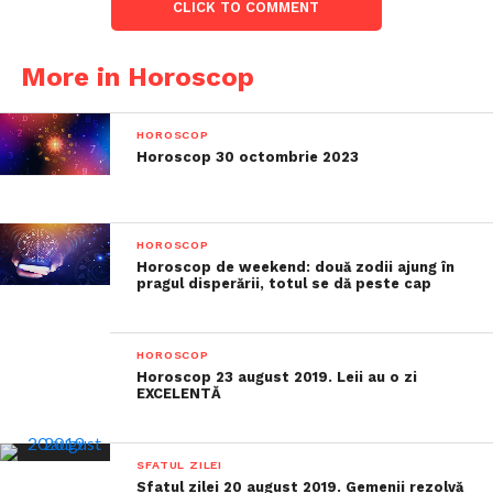
CLICK TO COMMENT
More in Horoscop
HOROSCOP
Horoscop 30 octombrie 2023
HOROSCOP
Horoscop de weekend: două zodii ajung în
pragul disperării, totul se dă peste cap
HOROSCOP
Horoscop 23 august 2019. Leii au o zi
EXCELENTĂ
SFATUL ZILEI
Sfatul zilei 20 august 2019. Gemenii rezolvă