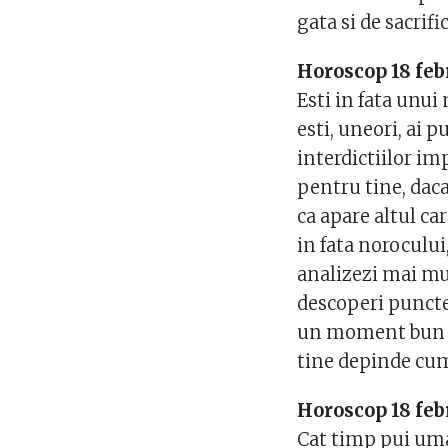
gata si de sacrific
Horoscop 18 feb
Esti in fata unu
esti, uneori, ai p
interdictiilor imp
pentru tine, daca 
ca apare altul ca
in fata norocului
analizezi mai mul
descoperi punctel
un moment bun pe
tine depinde cum 
Horoscop 18 feb
Cat timp pui uma