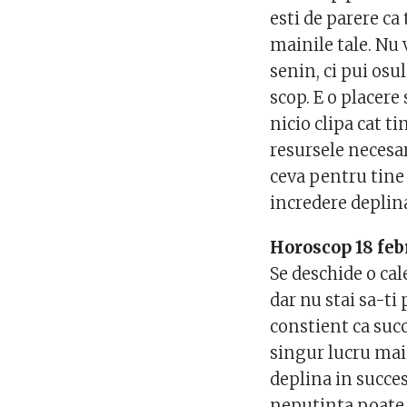
esti de parere ca 
mainile tale. Nu 
senin, ci pui osul
scop. E o placere 
nicio clipa cat ti
resursele necesar
ceva pentru tine 
incredere deplina
Horoscop 18 feb
Se deschide o cale
dar nu stai sa-ti 
constient ca suc
singur lucru mai 
deplina in succe
neputinta poate s