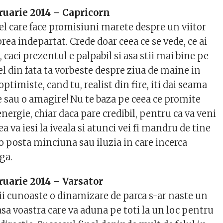
ruarie 2014 – Capricorn
el care face promisiuni marete despre un viitor
prea indepartat. Crede doar ceea ce se vede, ce ai
, caci prezentul e palpabil si asa stii mai bine pe
Cel din fata ta vorbeste despre ziua de maine in
ptimiste, cand tu, realist din fire, iti dai seama
e sau o amagire! Nu te baza pe ceea ce promite
energie, chiar daca pare credibil, pentru ca va veni
ea va iesi la iveala si atunci vei fi mandru de tine
a o posta minciuna sau iluzia in care incerca
aga.
ruarie 2014 – Varsator
tii cunoaste o dinamizare de parca s-ar naste un
sa voastra care va aduna pe toti la un loc pentru