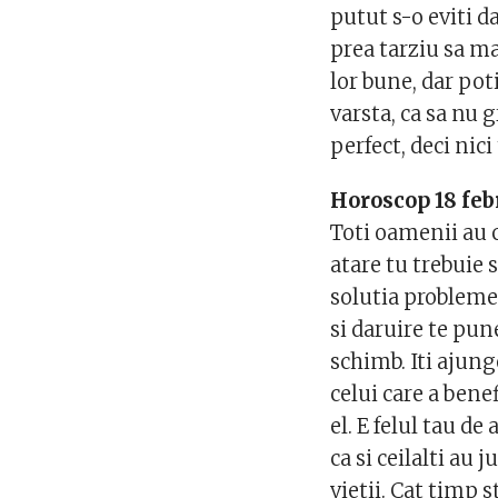
putut s-o eviti d
prea tarziu sa mai
lor bune, dar poti
varsta, ca sa nu 
perfect, deci nici 
Horoscop 18 feb
Toti oamenii au c
atare tu trebuie s
solutia probleme
si daruire te pun
schimb. Iti ajun
celui care a benef
el. E felul tau de
ca si ceilalti au 
vietii. Cat timp s