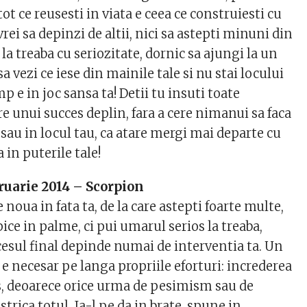
tot ce reusesti in viata e ceea ce construiesti cu
vrei sa depinzi de altii, nici sa astepti minuni din
 la treaba cu seriozitate, dornic sa ajungi la un
sa vezi ce iese din mainile tale si nu stai locului
mp e in joc sansa ta! Detii tu insuti toate
e unui succes deplin, fara a cere nimanui sa faca
sau in locul tau, ca atare mergi mai departe cu
 in puterile tale!
ruarie 2014 – Scorpion
 noua in fata ta, de la care astepti foarte multe,
pice in palme, ci pui umarul serios la treaba,
cesul final depinde numai de interventia ta. Un
e necesar pe langa propriile eforturi: increderea
s, deoarece orice urma de pesimism sau de
trica totul. Ia-l pe da in brate, spune in