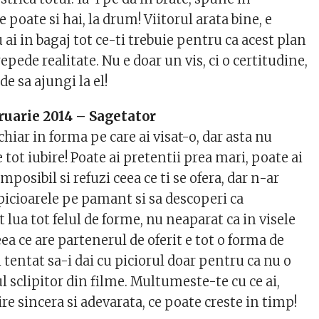
poate si hai, la drum! Viitorul arata bine, e
u ai in bagaj tot ce-ti trebuie pentru ca acest plan
epede realitate. Nu e doar un vis, ci o certitudine,
de sa ajungi la el!
ruarie 2014 – Sagetator
chiar in forma pe care ai visat-o, dar asta nu
tot iubire! Poate ai pretentii prea mari, poate ai
imposibil si refuzi ceea ce ti se ofera, dar n-ar
u picioarele pe pamant si sa descoperi ca
lua tot felul de forme, nu neaparat ca in visele
ea ce are partenerul de oferit e tot o forma de
i tentat sa-i dai cu piciorul doar pentru ca nu o
l sclipitor din filme. Multumeste-te cu ce ai,
ire sincera si adevarata, ce poate creste in timp!