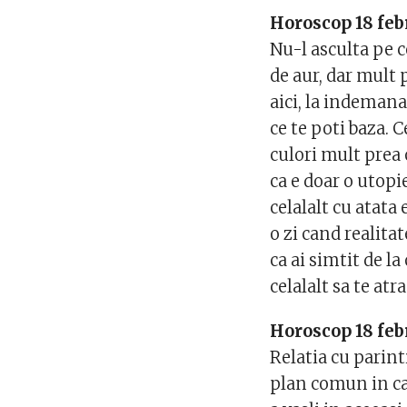
Horoscop 18 feb
Nu-l asculta pe c
de aur, dar mult 
aici, la indemana
ce te poti baza. 
culori mult prea o
ca e doar o utopi
celalalt cu atata 
o zi cand realitat
ca ai simtit de l
celalalt sa te atr
Horoscop 18 feb
Relatia cu parin
plan comun in ca