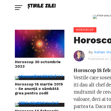
HOROSCOP
Horosco
By
Adrian Vr
Published on
Horoscop 30 octombrie
2023
Horoscop 18 feb
Vestile care sose
Horoscop 16 martie 2019
iti dau alt chef d
– Se anunță o sămbătă
multumit de ceea 
grea pentru zodii
valoare, deci ai t
partea ta. Daca m
Horoscop 14 februarie