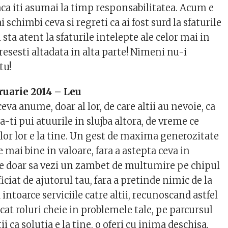
aca iti asumai la timp responsabilitatea. Acum e
 schimbi ceva si regreti ca ai fost surd la sfaturile
 sta atent la sfaturile intelepte ale celor mai in
gresesti altadata in alta parte! Nimeni nu-i
tu!
ruarie 2014 – Leu
eva anume, doar al lor, de care altii au nevoie, ca
a-ti pui atuurile in slujba altora, de vreme ce
lor lor e la tine. Un gest de maxima generozitate
e mai bine in valoare, fara a astepta ceva in
ge doar sa vezi un zambet de multumire pe chipul
iciat de ajutorul tau, fara a pretinde nimic de la
 a intoarce serviciile catre altii, recunoscand astfel
jucat roluri cheie in problemele tale, pe parcursul
tii ca solutia e la tine, o oferi cu inima deschisa,