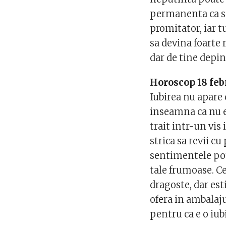
permanenta ca se 
promitator, iar t
sa devina foarte r
dar de tine depin
Horoscop 18 feb
Iubirea nu apare 
inseamna ca nu e 
trait intr-un vis 
strica sa revii c
sentimentele pot 
tale frumoase. Ce
dragoste, dar est
ofera in ambalaju
pentru ca e o iub