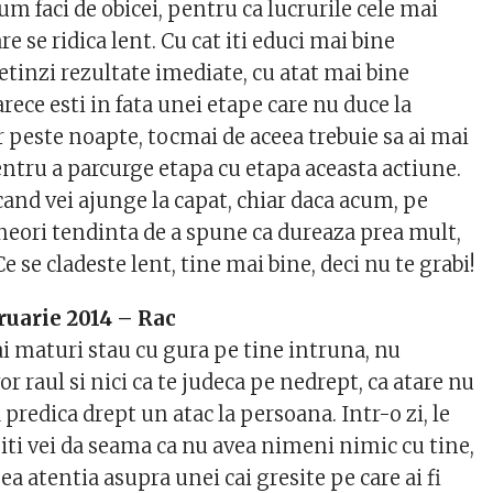
cum faci de obicei, pentru ca lucrurile cele mai
e se ridica lent. Cu cat iti educi mai bine
etinzi rezultate imediate, cu atat mai bine
rece esti in fata unei etape care nu duce la
r peste noapte, tocmai de aceea trebuie sa ai mai
ntru a parcurge etapa cu etapa aceasta actiune.
cand vei ajunge la capat, chiar daca acum, pe
uneori tendinta de a spune ca dureaza prea mult,
e se cladeste lent, tine mai bine, deci nu te grabi!
ruarie 2014 – Rac
ai maturi stau cu gura pe tine intruna, nu
or raul si nici ca te judeca pe nedrept, ca atare nu
 predica drept un atac la persoana. Intr-o zi, le
i iti vei da seama ca nu avea nimeni nimic cu tine,
gea atentia asupra unei cai gresite pe care ai fi