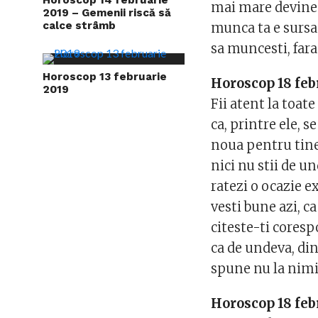
mai mare devine 
2019 – Gemenii riscă să
calce strâmb
munca ta e sursa 
sa muncesti, fara
Horoscop 13 februarie
Horoscop 18 feb
2019
Fii atent la toat
ca, printre ele, 
noua pentru tine. 
nici nu stii de un
ratezi o ocazie e
vesti bune azi, c
citeste-ti cores
ca de undeva, din
spune nu la nimi
Horoscop 18 fe