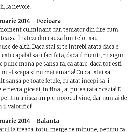
ii, la nevoie.
ruarie 2014 – Fecioara
i moment culminant dar, temator din fire cum
utea sa-l ratezi din cauza limitelor sau
use de altii. Daca stai si te intrebi atata daca e
esti capabil sa-i faci fata, daca il meriti, fii sigur
re pune mana pe sansa ta, ca atare, daca tot esti
, nu-l scapa si nu mai amana! Cu cat stai sa
t sansa pe toate fetele, cu atat incepi sa-i
e nevralgice si, in final, ai putea rata ocazia! E
ntru a risca un pic: norocul vine, dar numai de
il valorifici!
ruarie 2014 – Balanta
rul la treaba, totul merge de minune, pentru ca