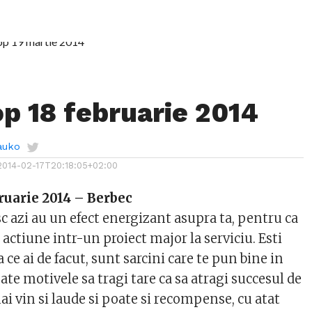
p 18 februarie 2014
auko
2014-02-17T20:18:05+02:00
ruarie 2014 – Berbec
sc azi au un efect energizant asupra ta, pentru ca
e actiune intr-un proiect major la serviciu. Esti
ce ai de facut, sunt sarcini care te pun bine in
oate motivele sa tragi tare ca sa atragi succesul de
ai vin si laude si poate si recompense, cu atat