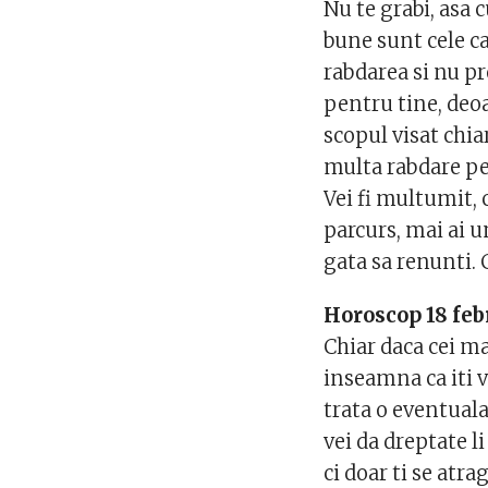
Nu te grabi, asa 
bune sunt cele car
rabdarea si nu pr
pentru tine, deoa
scopul visat chia
multa rabdare pe
Vei fi multumit, 
parcurs, mai ai 
gata sa renunti. C
Horoscop 18 feb
Chiar daca cei m
inseamna ca iti v
trata o eventuala
vei da dreptate l
ci doar ti se atra