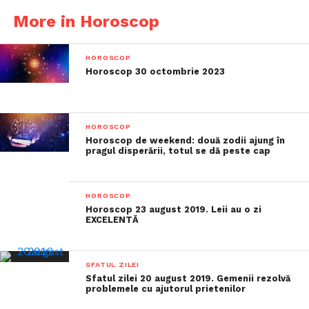
More in Horoscop
HOROSCOP
Horoscop 30 octombrie 2023
HOROSCOP
Horoscop de weekend: două zodii ajung în
pragul disperării, totul se dă peste cap
HOROSCOP
Horoscop 23 august 2019. Leii au o zi
EXCELENTĂ
SFATUL ZILEI
Sfatul zilei 20 august 2019. Gemenii rezolvă
problemele cu ajutorul prietenilor