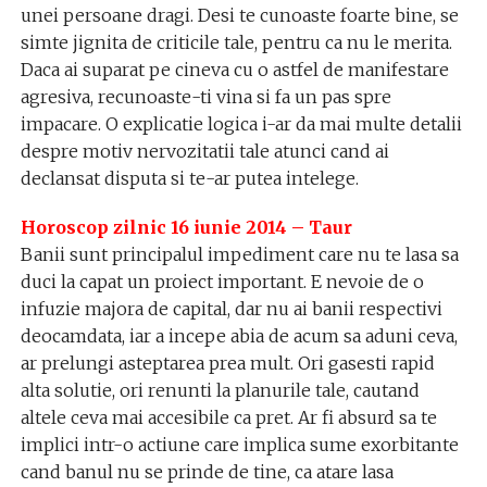
unei persoane dragi. Desi te cunoaste foarte bine, se
simte jignita de criticile tale, pentru ca nu le merita.
Daca ai suparat pe cineva cu o astfel de manifestare
agresiva, recunoaste-ti vina si fa un pas spre
impacare. O explicatie logica i-ar da mai multe detalii
despre motiv nervozitatii tale atunci cand ai
declansat disputa si te-ar putea intelege.
Horoscop zilnic 16 iunie 2014 – Taur
Banii sunt principalul impediment care nu te lasa sa
duci la capat un proiect important. E nevoie de o
infuzie majora de capital, dar nu ai banii respectivi
deocamdata, iar a incepe abia de acum sa aduni ceva,
ar prelungi asteptarea prea mult. Ori gasesti rapid
alta solutie, ori renunti la planurile tale, cautand
altele ceva mai accesibile ca pret. Ar fi absurd sa te
implici intr-o actiune care implica sume exorbitante
cand banul nu se prinde de tine, ca atare lasa