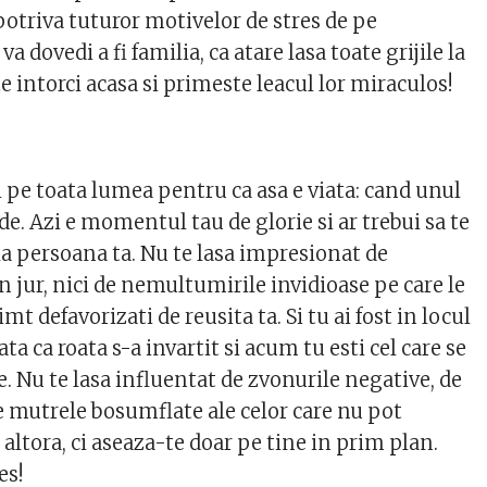
riva tuturor motivelor de stres de pe
 va dovedi a fi familia, ca atare lasa toate grijile la
e intorci acasa si primeste leacul lor miraculos!
pe toata lumea pentru ca asa e viata: cand unul
rde. Azi e momentul tau de glorie si ar trebui sa te
a persoana ta. Nu te lasa impresionat de
in jur, nici de nemultumirile invidioase pe care le
imt defavorizati de reusita ta. Si tu ai fost in locul
iata ca roata s-a invartit si acum tu esti cel care se
e. Nu te lasa influentat de zvonurile negative, de
de mutrele bosumflate ale celor care nu pot
altora, ci aseaza-te doar pe tine in prim plan.
es!