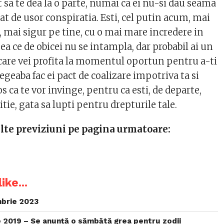
 sa te dea la o parte, numai ca ei nu-si dau seama
at de usor conspiratia. Esti, cel putin acum, mai
, mai sigur pe tine, cu o mai mare incredere in
eea ce de obicei nu se intampla, dar probabil ai un
care vei profita la momentul oportun pentru a-ti
Degeaba fac ei pact de coalizare impotriva ta si
 ca te vor invinge, pentru ca esti, de departe,
tie, gata sa lupti pentru drepturile tale.
lalte previziuni pe pagina urmatoare:
ike...
brie 2023
 2019 – Se anunță o sămbătă grea pentru zodii