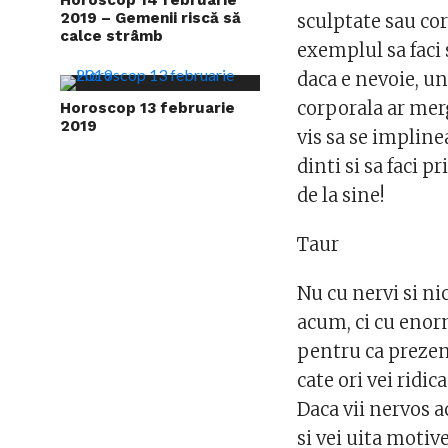
2019 – Gemenii riscă să
sculptate sau co
calce strâmb
exemplul sa faci s
daca e nevoie, u
corporala ar mer
Horoscop 13 februarie
2019
vis sa se impline
dinti si sa faci p
de la sine!
Taur
Nu cu nervi si nic
acum, ci cu enor
pentru ca prezent
cate ori vei ridi
Daca vii nervos ac
si vei uita motiv