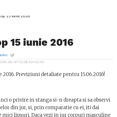
p 15 iunie 2016
auko
2016-06-14T13:28:42+03:00
 2016. Previziuni detaliate pentru 15.06.2016!
nci o privire in stanga si-n dreapta si sa observi
celor din jur, si, prin comparatie cu ei, iti dai
 mici lipsuri. Daca vezi in jur corpuri masculine