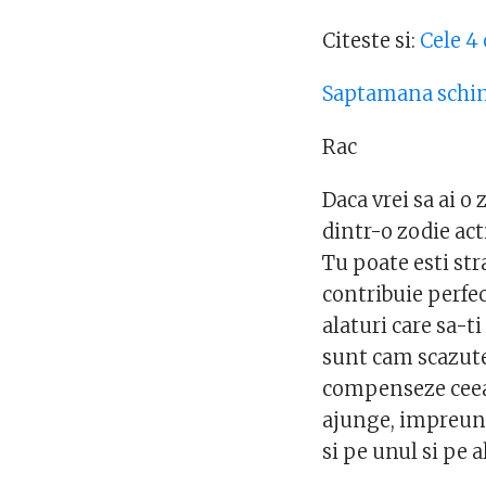
Citeste si:
Cele 4
Saptamana schim
Rac
Daca vrei sa ai o
dintr-o zodie act
Tu poate esti stra
contribuie perfec
alaturi care sa-t
sunt cam scazute,
compenseze ceea ce
ajunge, impreuna
si pe unul si pe a