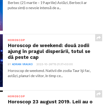
Berbec (21 martie – 19 aprilie) Astăzi, Berbecii ar
putea simți o nevoie intensă de a...
HOROSCOP
Horoscop de weekend: două zodii
ajung în pragul disperării, totul se
dă peste cap
BY
ADRIAN VRAUKO
2023-10-26T15:21:37+03:00
Horoscop de weekend. Nativii din zodia Taur îşi fac,
astăzi, planuri de viitor, în timp ce...
HOROSCOP
Horoscop 23 august 2019. Leii au o