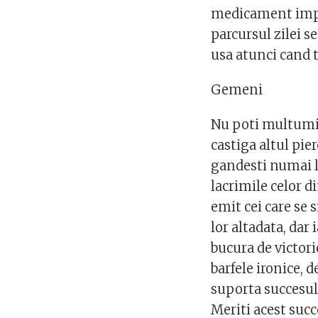
medicament impot
parcursul zilei se
usa atunci cand t
Gemeni
Nu poti multumi 
castiga altul pie
gandesti numai l
lacrimile celor d
emit cei care se s
lor altadata, dar 
bucura de victori
barfele ironice, 
suporta succesul 
Meriti acest succ