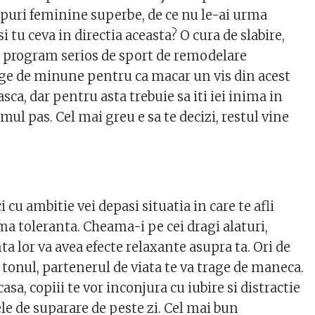
rpuri feminine superbe, de ce nu le-ai urma
i tu ceva in directia aceasta? O cura de slabire,
n program serios de sport de remodelare
ge de minune pentru ca macar un vis din acest
asca, dar pentru asta trebuie sa iti iei inima in
rimul pas. Cel mai greu e sa te decizi, restul vine
i cu ambitie vei depasi situatia in care te afli
ma toleranta. Cheama-i pe cei dragi alaturi,
a lor va avea efecte relaxante asupra ta. Ori de
ca tonul, partenerul de viata te va trage de maneca.
asa, copiii te vor inconjura cu iubire si distractie
ele de suparare de peste zi. Cel mai bun