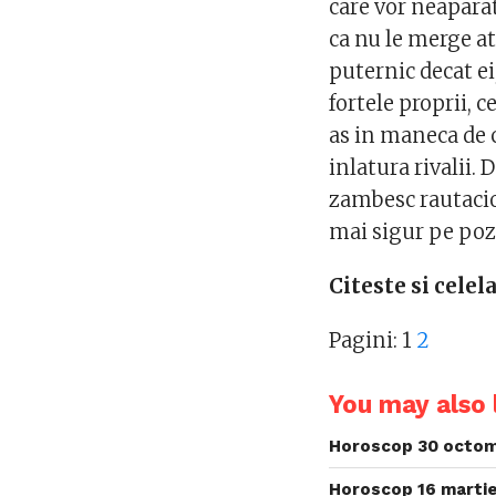
care vor neaparat
ca nu le merge at
puternic decat ei
fortele proprii, c
as in maneca de 
inlatura rivalii. 
zambesc rautacios
mai sigur pe pozi
Citeste si cele
Pagini:
1
2
You may also l
Horoscop 30 octom
Horoscop 16 martie