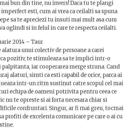
e mai bun din tine, nu invers! Daca tu te plangi
 imperfect esti, cum ai vrea ca ceilalti sa spuna
cepe sa te apreciezi tu insuti mai mult asa cum
va oglindi si in felul in care te respecta ceilalti.
uarie 2014 – Taur
e alatura unui colectiv de persoane a carei
ca pozitiv, te stimuleaza sa te implici intr-o
si palpitanta, iar cooperarea merge struna. Cand
aj alaturi, simti ca esti capabil de orice, parca ai
olueaza intr-un ritm sustinut catre scopul cel mai
aturi echipa de oameni potrivita pentru ceea ce
c nu te opreste si ai forta necesara chiar si
ificile confruntari. Singur, ar fi mai greu, tocmai
sa profiti de excelenta comunicare pe care o ai cu
stine.