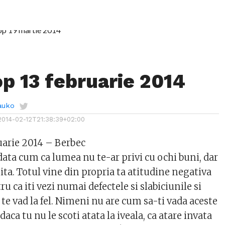
p 13 februarie 2014
auko
2014-02-12T21:38:39+02:00
uarie 2014 – Berbec
data cum ca lumea nu te-ar privi cu ochi buni, dar
ita. Totul vine din propria ta atitudine negativa
u ca iti vezi numai defectele si slabiciunile si
ti te vad la fel. Nimeni nu are cum sa-ti vada aceste
aca tu nu le scoti atata la iveala, ca atare invata