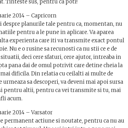
. Tinteste sus, pentru ca poti!
uarie 2014 – Capricorn
lti despre planurile tale pentru ca, momentan, nu
matiile pentru a le pune in aplicare. Va aparea
lta experienta care iti va transmite exact pontul
ie. Nu e o rusine sa recunosti ca nu stii ce e de
ituatii, deci cere sfaturi, cere ajutor, intreaba in
ta pana dai de omul potrivit care detine cheia la
mai dificila. Din relatia cu ceilalti ai multe de
ce urmeaza sa descoperi, va deveni mai apoi sursa
i pentru altii, pentru ca vei transmite si tu, mai
afli acum.
uarie 2014 – Varsator
cere permanent actiune si noutate, pentru ca nu au