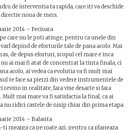
andru de interventia ta rapida, care iti va deschide
 directie noua de mers.
uarie 2014 – Fecioara
pe care nu le poti atinge, pentru ca unele din
varf depind de eforturile tale de pana acolo. Mai
tras, de depus eforturi, scopul cel mare e inca
nu ai mai fi atat de concentrat la tinta finala, ci
na acolo, ai vedea ca evolutia va fi mult mai
isul te face sa pierzi din vedere instrumentele de
ci revino in realitate, fara vise desarte si fara
Mult mai mare va fi satisfactia la final, ca ai
ca nu ridici castele de nisip chiar din prima etapa.
uarie 2014 – Balanta
a-ti mearga ca pe roate azi, pentru ca planeaza