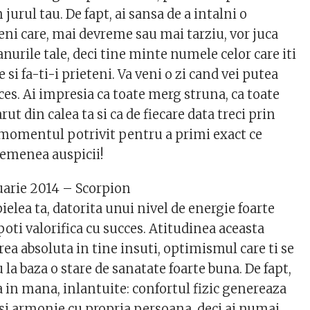
jurul tau. De fapt, ai sansa de a intalni o
i care, mai devreme sau mai tarziu, vor juca
lanurile tale, deci tine minte numele celor care iti
e si fa-ti-i prieteni. Va veni o zi cand vei putea
cces. Ai impresia ca toate merg struna, ca toate
rut din calea ta si ca de fiecare data treci prin
n momentul potrivit pentru a primi exact ce
semenea auspicii!
uarie 2014 – Scorpion
pielea ta, datorita unui nivel de energie foarte
 poti valorifica cu succes. Atitudinea aceasta
rea absoluta in tine insuti, optimismul care ti se
u la baza o stare de sanatate foarte buna. De fapt,
in mana, inlantuite: confortul fizic genereaza
 si armonie cu propria persoana, deci ai numai