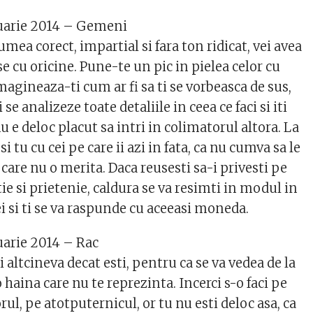
ruarie 2014 – Gemeni
umea corect, impartial si fara ton ridicat, vei avea
e cu oricine. Pune-te un pic in pielea celor cu
imagineaza-ti cum ar fi sa ti se vorbeasca de sus,
 ti se analizeze toate detaliile in ceea ce faci si iti
u e deloc placut sa intri in colimatorul altora. La
 si tu cu cei pe care ii azi in fata, ca nu cumva sa le
 care nu o merita. Daca reusesti sa-i privesti pe
tie si prietenie, caldura se va resimti in modul in
ei si ti se va raspunde cu aceeasi moneda.
uarie 2014 – Rac
i altcineva decat esti, pentru ca se va vedea de la
o haina care nu te reprezinta. Incerci s-o faci pe
rul, pe atotputernicul, or tu nu esti deloc asa, ca