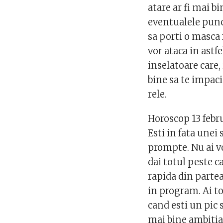
atare ar fi mai bi
eventualele punct
sa porti o masca f
vor ataca in astf
inselatoare care, 
bine sa te impaci 
rele.
Horoscop 13 febr
Esti in fata unei 
prompte. Nu ai vo
dai totul peste c
rapida din partea
in program. Ai to
cand esti un pic s
mai bine ambitia 