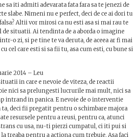
ne sa iti admiti adevarata fata fara sa te jenezi de
e slabe. Nimeni nu e perfect, deci de ce ai dori tu
alsa? Altii vor mirosi ca nu esti asa si mai rau te
el de situatii. Ai tendinta de a aborda o imagine
intr-o zi, si pe tine te va deruta, de aceea ar fi mai
cu cel care esti si sa fii tu, asa cum esti, cu bune si
uarie 2014 – Leu
situatii in care e nevoie de viteza, de reactii
ie nici sa prelungesti lucrurile mai mult, nici sa
ap intrand in panica. E nevoie de o interventie
 ta, deci fii pregatit pentru o schimbare majora
ate resursele pentru a reusi, pentru ca, atunci
trans cu usa, nu-ti pierzi cumpatul, ci iti pui si
la treaba pentru a actiona cum trebuie. Asa faci