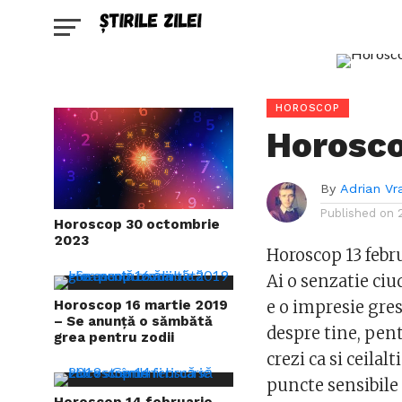
HOROSCOP
Horosco
By
Adrian Vr
Published on
Horoscop 30 octombrie
2023
Horoscop 13 febr
Ai o senzatie ciu
Horoscop 16 martie 2019
e o impresie gres
– Se anunță o sămbătă
despre tine, pentr
grea pentru zodii
crezi ca si ceilal
puncte sensibile d
Horoscop 14 februarie