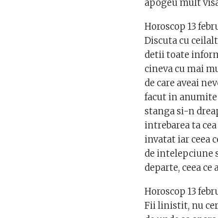
apogeu mult visat
Horoscop 13 febr
Discuta cu ceila
detii toate infor
cineva cu mai mu
de care aveai nevo
facut in anumite s
stanga si-n dreap
intrebarea ta cea 
invatat iar ceea 
de intelepciune s
departe, ceea ce 
Horoscop 13 febr
Fii linistit, nu 