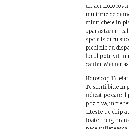
un aer norocos in 
multime de oamen
roluri cheie in p
apar astazi in cal
apela la ei cu su
piedicile au dispa
locul potrivit i
cautai. Mai rar a
Horoscop 13 febr
Te simti bine in 
ridicat pe care il
pozitiva, increde
citeste pe chip a
toate merg mana 
pace sufleteasca