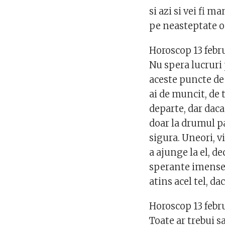
si azi si vei fi m
pe neasteptate o
Horoscop 13 febr
Nu spera lucruri 
aceste puncte de 
ai de muncit, de 
departe, dar daca 
doar la drumul pa
sigura. Uneori, v
a ajunge la el, de
sperante imense. 
atins acel tel, da
Horoscop 13 febr
Toate ar trebui s