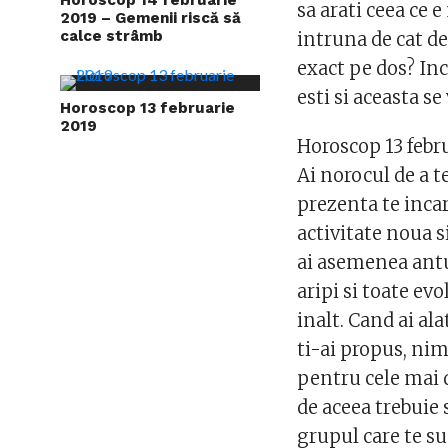
sa arati ceea ce 
2019 – Gemenii riscă să
calce strâmb
intruna de cat de
exact pe dos? In
esti si aceasta se 
Horoscop 13 februarie
2019
Horoscop 13 febr
Ai norocul de a t
prezenta te incar
activitate noua 
ai asemenea antur
aripi si toate ev
inalt. Cand ai al
ti-ai propus, nimi
pentru cele mai d
de aceea trebuie 
grupul care te su