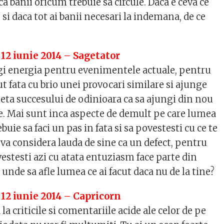
a banii oricum trebuie sa circule. Daca e ceva ce
 si daca tot ai banii necesari la indemana, de ce
 12 iunie 2014 – Sagetator
ragi energia pentru evenimentele actuale, pentru
cut fata cu brio unei provocari similare si ajunge
teta succesului de odinioara ca sa ajungi din nou
te. Mai sunt inca aspecte de demult pe care lumea
rebuie sa faci un pas in fata si sa povestesti cu ce te
va considera lauda de sine ca un defect, pentru
vestesti azi cu atata entuziasm face parte din
e unde sa afle lumea ce ai facut daca nu de la tine?
 12 iunie 2014 – Capricorn
la criticile si comentariile acide ale celor de pe