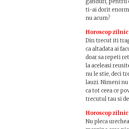
ganduri, pentru c
ti-ai dorit enorm
nu acum?
Horoscop zilnic
Din trecut iti t
ca altadata ai fa
doar sa repeti re
la aceleasi reusi
nu le stie, deci t
lauzi. Nimeni nu 
ca tot ceea ce po
trecutul tau si d
Horoscop zilnic
Nu pleca urechea 