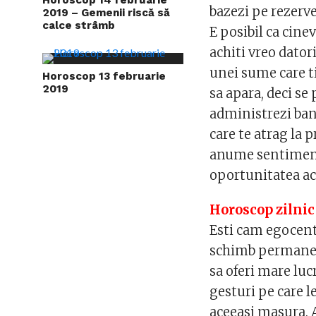
bazezi pe rezerve
2019 – Gemenii riscă să
calce strâmb
E posibil ca cine
achiti vreo datori
unei sume care t
Horoscop 13 februarie
2019
sa apara, deci se
administrezi banii
care te atrag la p
anume sentiment, 
oportunitatea ach
Horoscop zilnic
Esti cam egocentr
schimb permanent 
sa oferi mare luc
gesturi pe care l
aceeasi masura. A