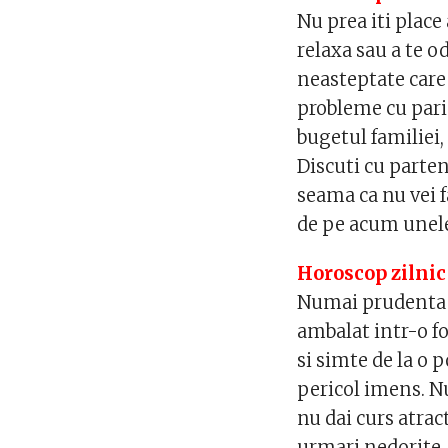
Nu prea iti place
relaxa sau a te o
neasteptate care 
probleme cu parin
bugetul familiei,
Discuti cu partene
seama ca nu vei fa
de pe acum unele
Horoscop zilnic
Numai prudenta te
ambalat intr-o fo
si simte de la o p
pericol imens. Nu
nu dai curs atrac
urmari nedorite. 