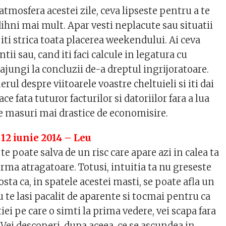
 atmosfera acestei zile, ceva lipseste pentru a te
dihni mai mult. Apar vesti neplacute sau situatii
iti strica toata placerea weekendului. Ai ceva
tii sau, cand iti faci calcule in legatura cu
 ajungi la concluzii de-a dreptul ingrijoratoare.
rul despre viitoarele voastre cheltuieli si iti dai
ce fata tuturor facturilor si datoriilor fara a lua
 masuri mai drastice de economisire.
 12 iunie 2014 – Leu
 poate salva de un risc care apare azi in calea ta
rma atragatoare. Totusi, intuitia ta nu greseste
osta ca, in spatele acestei masti, se poate afla un
 te lasi pacalit de aparente si tocmai pentru ca
tiei pe care o simti la prima vedere, vei scapa fara
Vei descoperi, dupa aceea, ce se ascundea in