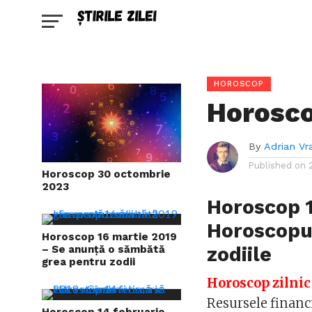
HOROSCOP
Horosco
By
Adrian Vr
Published on
Horoscop 30 octombrie
2023
Horoscop 1
Horoscopul
Horoscop 16 martie 2019
zodiile
– Se anunță o sămbătă
grea pentru zodii
Horoscop zilnic
Resursele financi
Horoscop 14 februarie