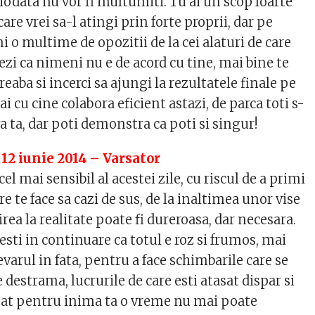
iodata nu vor fi multumiti. Tu ai un scop foarte
are vrei sa-l atingi prin forte proprii, dar pe
ni o multime de opozitii de la cei alaturi de care
zi ca nimeni nu e de acord cu tine, mai bine te
reaba si incerci sa ajungi la rezultatele finale pe
i cu cine colabora eficient astazi, de parca toti s-
a ta, dar poti demonstra ca poti si singur!
 12 iunie 2014 – Varsator
l mai sensibil al acestei zile, cu riscul de a primi
e te face sa cazi de sus, de la inaltimea unor vise
ea la realitate poate fi dureroasa, dar necesara.
sti in continuare ca totul e roz si frumos, mai
varul in fata, pentru a face schimbarile care se
 destrama, lucrurile de care esti atasat dispar si
ntat pentru inima ta o vreme nu mai poate