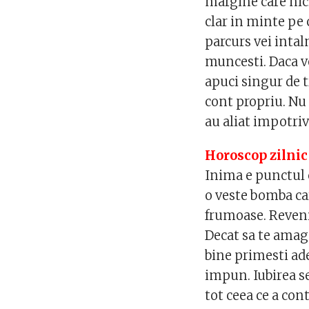
margine care nic
clar in minte pe c
parcurs vei intal
muncesti. Daca ve
apuci singur de t
cont propriu. Nu a
au aliat impotriv
Horoscop zilnic
Inima e punctul ce
o veste bomba car
frumoase. Revenir
Decat sa te amage
bine primesti ade
impun. Iubirea se
tot ceea ce a co