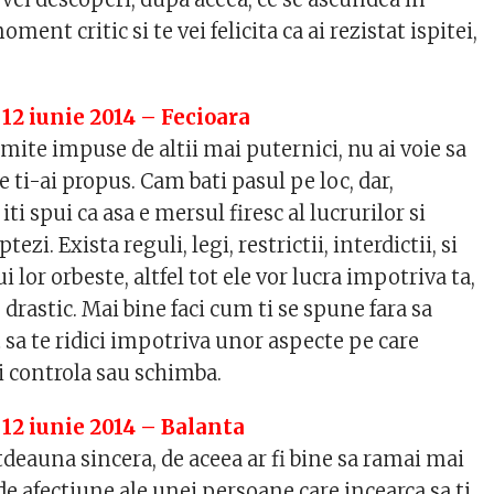
ment critic si te vei felicita ca ai rezistat ispitei,
 12 iunie 2014 – Fecioara
mite impuse de altii mai puternici, nu ai voie sa
 ti-ai propus. Cam bati pasul pe loc, dar,
 iti spui ca asa e mersul firesc al lucrurilor si
ptezi. Exista reguli, legi, restrictii, interdictii, si
i lor orbeste, altfel tot ele vor lucra impotriva ta,
rastic. Mai bine faci cum ti se spune fara sa
sa te ridici impotriva unor aspecte pe care
i controla sau schimba.
 12 iunie 2014 – Balanta
tdeauna sincera, de aceea ar fi bine sa ramai mai
 de afectiune ale unei persoane care incearca sa ti