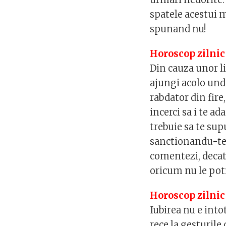
spatele acestui mo
spunand nu!
Horoscop zilnic
Din cauza unor li
ajungi acolo unde
rabdator din fire,
incerci sa i te ada
trebuie sa te supu
sanctionandu-te d
comentezi, decat 
oricum nu le pot
Horoscop zilnic
Iubirea nu e into
rece la gesturile