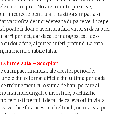
ele cu orice pret. Nu are intentii pozitive,
puri incorecte pentru a-ti castiga simpatia si
dar va profita de increderea ta dupa ce vei incepe
tual poate fi doar o aventura fara viitor si daca o iei
tul ar fi perfect, dar daca te indragostesti de o
a cu doua fete, ai putea suferi profund. La cata
ri, nu meriti o iubire falsa.
 12 iunie 2014 – Scorpion
ile cu impact financiar ale acestei perioade,
i unele din cele mai dificile din ultima perioada.
i ce trebuie facut cu o suma de bani pe care ai
p mai indelungat, o investitie, o achizitie
p ce nu-ti permiti decat de cateva ori in viata.
 ca vei face fata acestor cheltuieli, nu mai sta pe