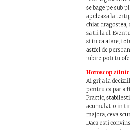
se bage pe sub pi
apeleaza la terti
chiar dragostea, 
sa tii la el. Even
si tu ca atare, to
astfel de persoan
iubire poti tu ofe
Horoscop zilnic
Ai grija la decizi
pentru ca par a f
Practic, stabilest
acumulat-o in tim
majora, ceva scum
Daca esti convins