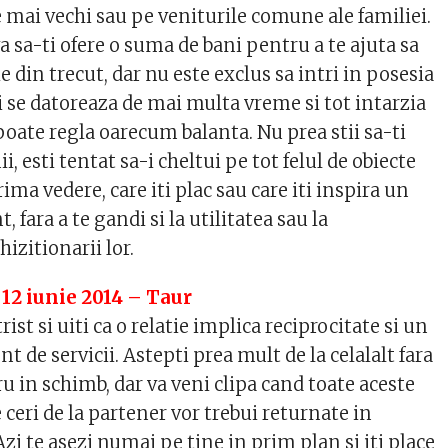
 mai vechi sau pe veniturile comune ale familiei.
va sa-ti ofere o suma de bani pentru a te ajuta sa
e din trecut, dar nu este exclus sa intri in posesia
i se datoreaza de mai multa vreme si tot intarzia
 poate regla oarecum balanta. Nu prea stii sa-ti
, esti tentat sa-i cheltui pe tot felul de obiecte
rima vedere, care iti plac sau care iti inspira un
fara a te gandi si la utilitatea sau la
izitionarii lor.
 12 iunie 2014 – Taur
ist si uiti ca o relatie implica reciprocitate si un
de servicii. Astepti prea mult de la celalalt fara
ru in schimb, dar va veni clipa cand toate aceste
e ceri de la partener vor trebui returnate in
zi te asezi numai pe tine in prim plan si iti place