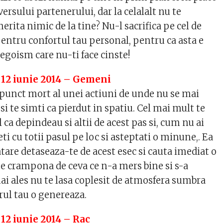
versului partenerului, dar la celalalt nu te
erita nimic de la tine? Nu-l sacrifica pe cel de
pentru confortul tau personal, pentru ca asta e
egoism care nu-ti face cinste!
 12 iunie 2014 – Gemeni
 punct mort al unei actiuni de unde nu se mai
si te simti ca pierdut in spatiu. Cel mai mult te
 ca depindeau si altii de acest pas si, cum nu ai
eti cu totii pasul pe loc si asteptati o minune,. Ea
atare detaseaza-te de acest esec si cauta imediat o
 te crampona de ceva ce n-a mers bine si s-a
ai ales nu te lasa coplesit de atmosfera sumbra
urul tau o genereaza.
 12 iunie 2014 – Rac