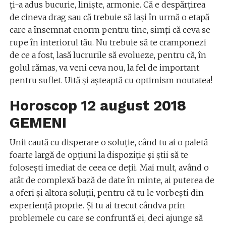
ţi-a adus bucurie, linişte, armonie. Că e despărţirea
de cineva drag sau că trebuie să laşi în urmă o etapă
care a însemnat enorm pentru tine, simţi că ceva se
rupe în interiorul tău. Nu trebuie să te cramponezi
de ce a fost, lasă lucrurile să evolueze, pentru că, în
golul rămas, va veni ceva nou, la fel de important
pentru suflet. Uită şi aşteaptă cu optimism noutatea!
Horoscop 12 august 2018
GEMENI
Unii caută cu disperare o soluţie, când tu ai o paletă
foarte largă de opţiuni la dispoziţie şi ştii să te
foloseşti imediat de ceea ce deţii. Mai mult, având o
atât de complexă bază de date în minte, ai puterea de
a oferi şi altora soluţii, pentru că tu le vorbeşti din
experienţă proprie. Şi tu ai trecut cândva prin
problemele cu care se confruntă ei, deci ajunge să