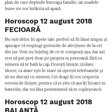
plan de care depinde întreaga familie, iar roadele
bune nu vor întârzia să apară.
Horoscop 12 august 2018
FECIOARĂ
Nu eşti deloc în apele tale, preferi să fii lăsat singur şi
aproape că respingi gesturile de afecţiune de la cei
din jur. Unii nu înţeleg de ce te comporţi aşa, dar azi
vrei să pui preţ doar pe propria ta persoană, fără ca
nimeni să te bată la cap. Doreşti linişte, izolare,
tăcere, ca atare eşti în stare să opreşti telefoanele şi
să nu discuţi cu nimeni. Cei dragi îţi vor respecta
nevoia de linişte, pentru că ei ştiu că aşa îţi încarci tu
bateriile, dar nu lăsa pesimismul să te copleşească.
Horoscop 12 august 2018
BALANȚĂ