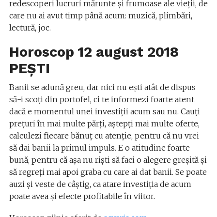
redescoperi lucruri mărunte şi frumoase ale vieţii, de
care nu ai avut timp până acum: muzică, plimbări,
lectură, joc.
Horoscop 12 august 2018
PEȘTI
Banii se adună greu, dar nici nu eşti atât de dispus
să-i scoţi din portofel, ci te informezi foarte atent
dacă e momentul unei investiţii acum sau nu. Cauţi
preţuri în mai multe părţi, aştepţi mai multe oferte,
calculezi fiecare bănuţ cu atenţie, pentru că nu vrei
să dai banii la primul impuls. E o atitudine foarte
bună, pentru că aşa nu rişti să faci o alegere greşită şi
să regreţi mai apoi graba cu care ai dat banii. Se poate
auzi şi veste de câştig, ca atare investiţia de acum
poate avea şi efecte profitabile în viitor.