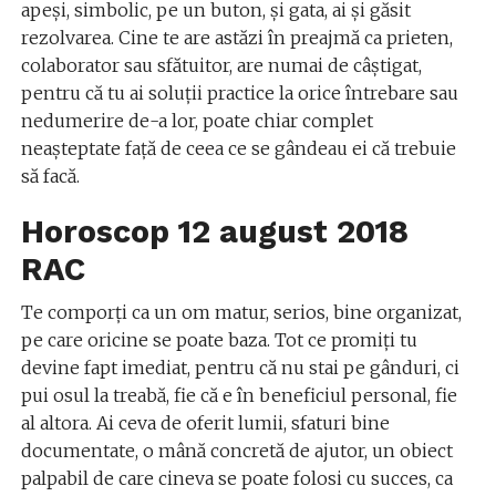
apeşi, simbolic, pe un buton, şi gata, ai şi găsit
rezolvarea. Cine te are astăzi în preajmă ca prieten,
colaborator sau sfătuitor, are numai de câştigat,
pentru că tu ai soluţii practice la orice întrebare sau
nedumerire de-a lor, poate chiar complet
neaşteptate faţă de ceea ce se gândeau ei că trebuie
să facă.
Horoscop 12 august 2018
RAC
Te comporţi ca un om matur, serios, bine organizat,
pe care oricine se poate baza. Tot ce promiţi tu
devine fapt imediat, pentru că nu stai pe gânduri, ci
pui osul la treabă, fie că e în beneficiul personal, fie
al altora. Ai ceva de oferit lumii, sfaturi bine
documentate, o mână concretă de ajutor, un obiect
palpabil de care cineva se poate folosi cu succes, ca