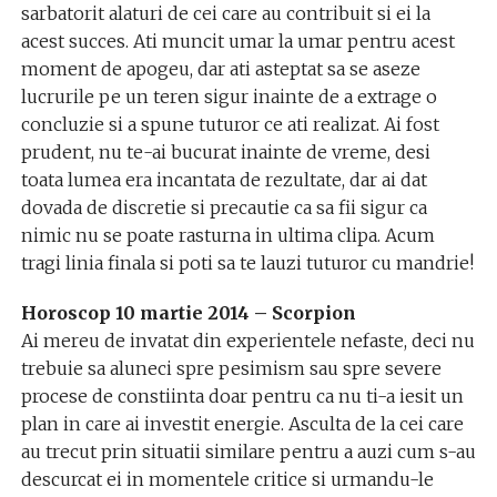
sarbatorit alaturi de cei care au contribuit si ei la
acest succes. Ati muncit umar la umar pentru acest
moment de apogeu, dar ati asteptat sa se aseze
lucrurile pe un teren sigur inainte de a extrage o
concluzie si a spune tuturor ce ati realizat. Ai fost
prudent, nu te-ai bucurat inainte de vreme, desi
toata lumea era incantata de rezultate, dar ai dat
dovada de discretie si precautie ca sa fii sigur ca
nimic nu se poate rasturna in ultima clipa. Acum
tragi linia finala si poti sa te lauzi tuturor cu mandrie!
Horoscop 10 martie 2014 – Scorpion
Ai mereu de invatat din experientele nefaste, deci nu
trebuie sa aluneci spre pesimism sau spre severe
procese de constiinta doar pentru ca nu ti-a iesit un
plan in care ai investit energie. Asculta de la cei care
au trecut prin situatii similare pentru a auzi cum s-au
descurcat ei in momentele critice si urmandu-le