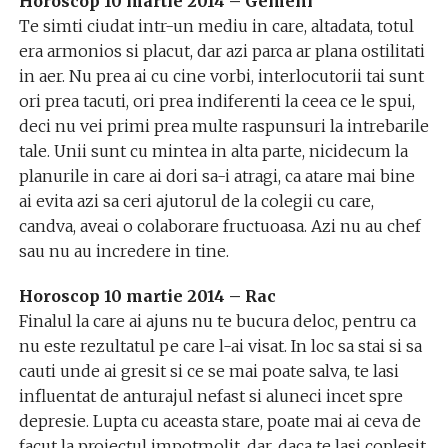
Horoscop 10 martie 2014 – Gemeni
Te simti ciudat intr-un mediu in care, altadata, totul
era armonios si placut, dar azi parca ar plana ostilitati
in aer. Nu prea ai cu cine vorbi, interlocutorii tai sunt
ori prea tacuti, ori prea indiferenti la ceea ce le spui,
deci nu vei primi prea multe raspunsuri la intrebarile
tale. Unii sunt cu mintea in alta parte, nicidecum la
planurile in care ai dori sa-i atragi, ca atare mai bine
ai evita azi sa ceri ajutorul de la colegii cu care,
candva, aveai o colaborare fructuoasa. Azi nu au chef
sau nu au incredere in tine.
Horoscop 10 martie 2014 – Rac
Finalul la care ai ajuns nu te bucura deloc, pentru ca
nu este rezultatul pe care l-ai visat. In loc sa stai si sa
cauti unde ai gresit si ce se mai poate salva, te lasi
influentat de anturajul nefast si aluneci incet spre
depresie. Lupta cu aceasta stare, poate mai ai ceva de
facut la proiectul impotmolit, dar, daca te lasi coplesit