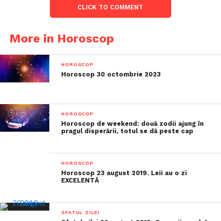
CLICK TO COMMENT
More in Horoscop
HOROSCOP
Horoscop 30 octombrie 2023
HOROSCOP
Horoscop de weekend: două zodii ajung în
pragul disperării, totul se dă peste cap
HOROSCOP
Horoscop 23 august 2019. Leii au o zi
EXCELENTĂ
SFATUL ZILEI