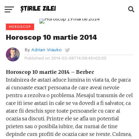
HOROSCOP
Horoscop 10 martie 2014
By
Adrian Vrauko
Published on
2014-03-09T14:09:45+02:00
Horoscop 10 martie 2014 – Berbec
Intalnirea de astazi aduce lumina in viata ta, de parca
ai cunoaste exact persoana de care aveai nevoie
pentru a rezolva o problema. Mesajul transmis de cel
care iti iese astazi in cale se va dovedi a fi salvator, ca
atare fii deschis spre toate persoanele cu care ai
ocazia sa discuti. Printre ele se afla un potential
prieten sau o posibila iubire, dar numai de tine
depinde cum profiti de ocazia care se iveste. Culmea,