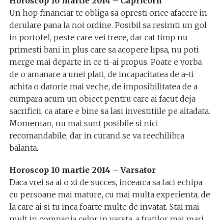
Horoscop 10 martie 2014 – Capricorn
Un hop financiar te obliga sa opresti orice afacere in
derulare pana la noi ordine. Posibil sa resimti un gol
in portofel, peste care vei trece, dar cat timp nu
primesti bani in plus care sa acopere lipsa, nu poti
merge mai departe in ce ti-ai propus. Poate e vorba
de o amanare a unei plati, de incapacitatea de a-ti
achita o datorie mai veche, de imposibilitatea de a
cumpara acum un obiect pentru care ai facut deja
sacrificii, ca atare e bine sa lasi investitiile pe altadata.
Momentan, nu mai sunt posibile si nici
recomandabile, dar in curand se va reechilibra
balanta.
Horoscop 10 martie 2014 – Varsator
Daca vrei sa ai o zi de succes, incearca sa faci echipa
cu persoane mai mature, cu mai multa experienta, de
la care ai si tu inca foarte multe de invatat. Stai mai
mult in compania celor in varsta, a fratilor mai mari,