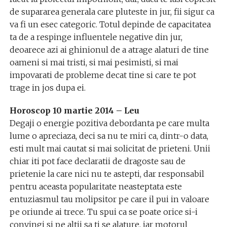
de supararea generala care pluteste in jur, fii sigur ca
va fi un esec categoric. Totul depinde de capacitatea
ta de a respinge influentele negative din jur,
deoarece azi ai ghinionul de a atrage alaturi de tine
oameni si mai tristi, si mai pesimisti, si mai
impovarati de probleme decat tine si care te pot
trage in jos dupa ei.
Horoscop 10 martie 2014 – Leu
Degaji o energie pozitiva debordanta pe care multa
lume o apreciaza, deci sa nu te miri ca, dintr-o data,
esti mult mai cautat si mai solicitat de prieteni. Unii
chiar iti pot face declaratii de dragoste sau de
prietenie la care nici nu te astepti, dar responsabil
pentru aceasta popularitate neasteptata este
entuziasmul tau molipsitor pe care il pui in valoare
pe oriunde ai trece. Tu spui ca se poate orice si-i
convingi si pe altii sa ti se alature, iar motorul