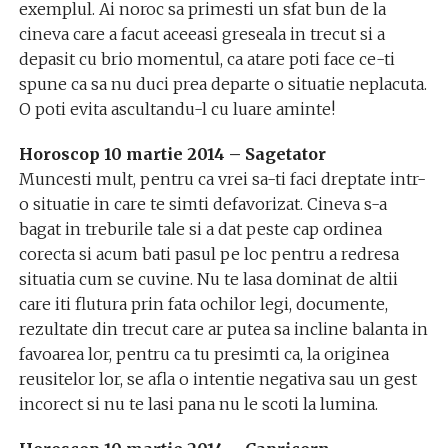
exemplul. Ai noroc sa primesti un sfat bun de la
cineva care a facut aceeasi greseala in trecut si a
depasit cu brio momentul, ca atare poti face ce-ti
spune ca sa nu duci prea departe o situatie neplacuta.
O poti evita ascultandu-l cu luare aminte!
Horoscop 10 martie 2014 – Sagetator
Muncesti mult, pentru ca vrei sa-ti faci dreptate intr-
o situatie in care te simti defavorizat. Cineva s-a
bagat in treburile tale si a dat peste cap ordinea
corecta si acum bati pasul pe loc pentru a redresa
situatia cum se cuvine. Nu te lasa dominat de altii
care iti flutura prin fata ochilor legi, documente,
rezultate din trecut care ar putea sa incline balanta in
favoarea lor, pentru ca tu presimti ca, la originea
reusitelor lor, se afla o intentie negativa sau un gest
incorect si nu te lasi pana nu le scoti la lumina.