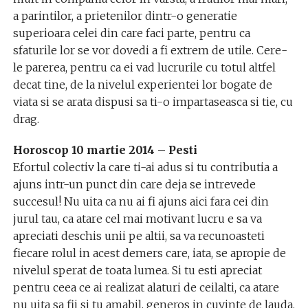
a parintilor, a prietenilor dintr-o generatie
superioara celei din care faci parte, pentru ca
sfaturile lor se vor dovedi a fi extrem de utile. Cere-
le parerea, pentru ca ei vad lucrurile cu totul altfel
decat tine, de la nivelul experientei lor bogate de
viata si se arata dispusi sa ti-o impartaseasca si tie, cu
drag.
Horoscop 10 martie 2014 – Pesti
Efortul colectiv la care ti-ai adus si tu contributia a
ajuns intr-un punct din care deja se intrevede
succesul! Nu uita ca nu ai fi ajuns aici fara cei din
jurul tau, ca atare cel mai motivant lucru e sa va
apreciati deschis unii pe altii, sa va recunoasteti
fiecare rolul in acest demers care, iata, se apropie de
nivelul sperat de toata lumea. Si tu esti apreciat
pentru ceea ce ai realizat alaturi de ceilalti, ca atare
nu uita sa fii si tu amabil, generos in cuvinte de lauda,