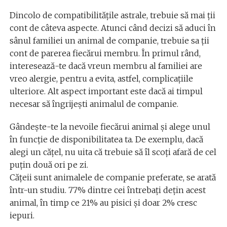
Dincolo de compatibilitățile astrale, trebuie să mai ții
cont de câteva aspecte. Atunci când decizi să aduci în
sânul familiei un animal de companie, trebuie sa ții
cont de parerea fiecărui membru. În primul rând,
interesează-te dacă vreun membru al familiei are
vreo alergie, pentru a evita, astfel, complicațiile
ulteriore. Alt aspect important este dacă ai timpul
necesar să îngrijești animalul de companie.
Gândește-te la nevoile fiecărui animal şi alege unul
în funcție de disponibilitatea ta. De exemplu, dacă
alegi un cățel, nu uita că trebuie să îl scoți afară de cel
puțin două ori pe zi.
Căţeii sunt animalele de companie preferate, se arată
într-un studiu. 77% dintre cei întrebați deţin acest
animal, în timp ce 21% au pisici şi doar 2% cresc
iepuri.