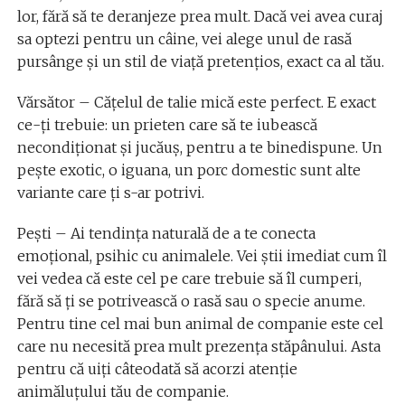
lor, fără să te deranjeze prea mult. Dacă vei avea curaj
sa optezi pentru un câine, vei alege unul de rasă
pursânge şi un stil de viaţă pretenţios, exact ca al tău.
Vărsător – Căţelul de talie mică este perfect. E exact
ce-ţi trebuie: un prieten care să te iubească
necondiţionat și jucăuş, pentru a te binedispune. Un
peşte exotic, o iguana, un porc domestic sunt alte
variante care ţi s-ar potrivi.
Peşti – Ai tendinţa naturală de a te conecta
emoţional, psihic cu animalele. Vei ştii imediat cum îl
vei vedea că este cel pe care trebuie să îl cumperi,
fără să ţi se potrivească o rasă sau o specie anume.
Pentru tine cel mai bun animal de companie este cel
care nu necesită prea mult prezenţa stăpânului. Asta
pentru că uiţi câteodată să acorzi atenţie
animăluţului tău de companie.