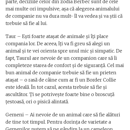
parte, deciziile celor din zodia Berbec sunt de cele
mai multe ori impulsive, aşa că alegerea animalului
de companie nu va dura mult- îl va vedea și va ştii că
trebuie să fie al lui.
Taur – Eşti foarte ataşat de animale şi îţi place
compania lor. De aceea, îţi va fi greu să alegi un
animal şi te vei orienta spre unul mic şi simpatic. De
fapt, Taurul are nevoie de un companion care să îi
completeze starea de confort şi de siguranţă. Cel mai
bun animal de companie trebuie să fie un prieten
atașat – o rasă de câine cum ar fi un Border Collie
este ideală. În tot cazul, acesta trebuie să fie şi
ascultător. Ţi se potriveşte foarte bine o broscuţă
ţestoasă, ori o pisică alintată.
Gemeni – Ai nevoie de un animal care să fie alături
de tine tot timpul. Pentru dorinţa de varietate a
Gemenilor putem să ne gândim la un cameleon,