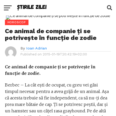
HOROSCOP
Ce animal de companie ți se
potrivește în funcție de zodie
By
Ioan Adrian
Published on
2015-01-19T20:42:19+02:00
Ce animal de companie ți se potrivește în
funcție de zodie.
Berbec – La cât eşti de ocupat, cu greu vei găsi
timpul necesar pentru a avea grijă de un animal. Aşa
că acesta trebuie să fie independent, ca să nu-ţi dea
prea mare bătaie de cap. Ţi se potrivesc peştii, dar şi
un hamster sau un căţel rasa grayhound. Pe de altă