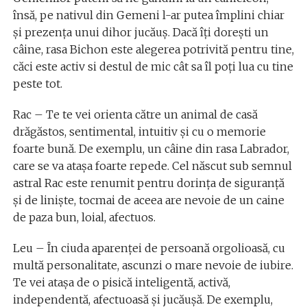
însă, pe nativul din Gemeni l-ar putea împlini chiar
şi prezenţa unui dihor jucăuş. Dacă îți dorești un
câine, rasa Bichon este alegerea potrivită pentru tine,
căci este activ si destul de mic cât sa îl poți lua cu tine
peste tot.
Rac – Te te vei orienta către un animal de casă
drăgăstos, sentimental, intuitiv şi cu o memorie
foarte bună. De exemplu, un câine din rasa Labrador,
care se va ataşa foarte repede. Cel născut sub semnul
astral Rac este renumit pentru dorinţa de siguranţă
şi de linişte, tocmai de aceea are nevoie de un caine
de paza bun, loial, afectuos.
Leu – În ciuda aparenţei de persoană orgolioasă, cu
multă personalitate, ascunzi o mare nevoie de iubire.
Te vei atașa de o pisică inteligentă, activă,
independentă, afectuoasă şi jucăuşă. De exemplu,