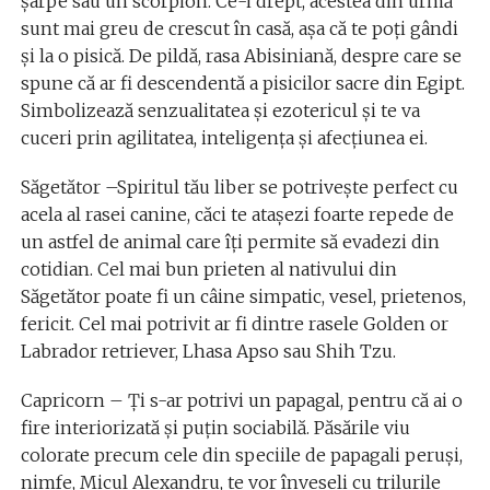
şarpe sau un scorpion. Ce-i drept, acestea din urmă
sunt mai greu de crescut în casă, așa că te poți gândi
și la o pisică. De pildă, rasa Abisiniană, despre care se
spune că ar fi descendentă a pisicilor sacre din Egipt.
Simbolizează senzualitatea şi ezotericul şi te va
cuceri prin agilitatea, inteligenţa şi afecţiunea ei.
Săgetător –Spiritul tău liber se potriveşte perfect cu
acela al rasei canine, căci te ataşezi foarte repede de
un astfel de animal care îţi permite să evadezi din
cotidian. Cel mai bun prieten al nativului din
Săgetător poate fi un câine simpatic, vesel, prietenos,
fericit. Cel mai potrivit ar fi dintre rasele Golden or
Labrador retriever, Lhasa Apso sau Shih Tzu.
Capricorn – Ți s-ar potrivi un papagal, pentru că ai o
fire interiorizată şi puţin sociabilă. Păsările viu
colorate precum cele din speciile de papagali peruşi,
nimfe, Micul Alexandru, te vor înveseli cu trilurile