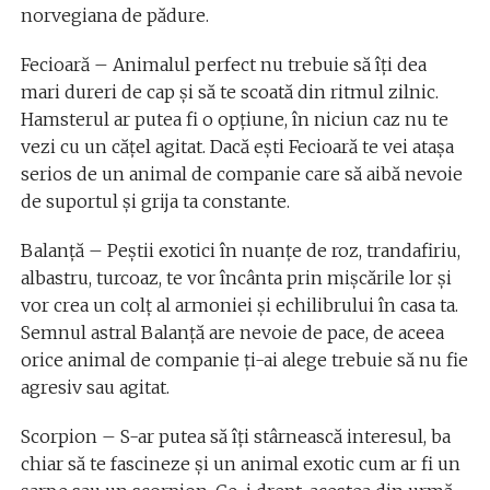
norvegiana de pădure.
Fecioară – Animalul perfect nu trebuie să îți dea
mari dureri de cap şi să te scoată din ritmul zilnic.
Hamsterul ar putea fi o opțiune, în niciun caz nu te
vezi cu un cățel agitat. Dacă eşti Fecioară te vei ataşa
serios de un animal de companie care să aibă nevoie
de suportul şi grija ta constante.
Balanţă – Peştii exotici în nuanţe de roz, trandafiriu,
albastru, turcoaz, te vor încânta prin mişcările lor şi
vor crea un colţ al armoniei şi echilibrului în casa ta.
Semnul astral Balanţă are nevoie de pace, de aceea
orice animal de companie ți-ai alege trebuie să nu fie
agresiv sau agitat.
Scorpion – S-ar putea să îţi stârnească interesul, ba
chiar să te fascineze şi un animal exotic cum ar fi un