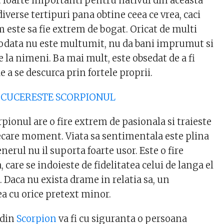
 foarte importanti pentru nativul din aceasta
diverse tertipuri pana obtine ceea ce vrea, caci
 este sa fie extrem de bogat. Oricat de multi
ciodata nu este multumit, nu da bani imprumut si
la nimeni. Ba mai mult, este obsedat de a fi
 a se descurca prin fortele proprii.
M CUCERESTE SCORPIONUL
pionul are o fire extrem de pasionala si traieste
iecare moment. Viata sa sentimentala este plina
nerul nu il suporta foarte usor. Este o fire
, care se indoieste de fidelitatea celui de langa el
 Daca nu exista drame in relatia sa, un
ea cu orice pretext minor.
 din
Scorpion
va fi cu siguranta o persoana