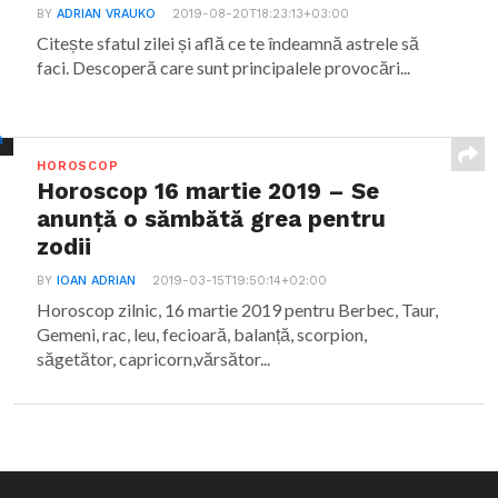
BY
ADRIAN VRAUKO
2019-08-20T18:23:13+03:00
Citește sfatul zilei și află ce te îndeamnă astrele să
faci. Descoperă care sunt principalele provocări...
HOROSCOP
Horoscop 16 martie 2019 – Se
anunță o sămbătă grea pentru
zodii
BY
IOAN ADRIAN
2019-03-15T19:50:14+02:00
Horoscop zilnic, 16 martie 2019 pentru Berbec, Taur,
Gemeni, rac, leu, fecioară, balanță, scorpion,
săgetător, capricorn,vărsător...