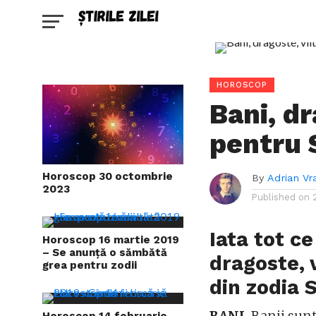
HOROSCOP
Bani, dr
pentru
Horoscop 30 octombrie
By
Adrian Vr
2023
Published on
Iata tot ce
Horoscop 16 martie 2019
– Se anunță o sămbătă
dragoste, v
grea pentru zodii
din zodia
Horoscop 14 februarie