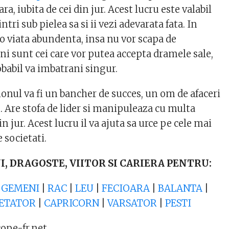
a, iubita de cei din jur. Acest lucru este valabil
ntri sub pielea sa si ii vezi adevarata fata. In
a o viata abundenta, insa nu vor scapa de
ni sunt cei care vor putea accepta dramele sale,
obabil va imbatrani singur.
onul va fi un bancher de succes, un om de afaceri
. Are stofa de lider si manipuleaza cu multa
n jur. Acest lucru il va ajuta sa urce pe cele mai
 societati.
NI, DRAGOSTE, VIITOR SI CARIERA PENTRU:
|
GEMENI
|
RAC
|
LEU
|
FECIOARA
|
BALANTA
|
ETATOR
|
CAPRICORN
|
VARSATOR
|
PESTI
cope-fr.net