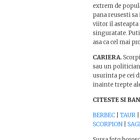
extrem de popular
pana reusesti sa i
viitor il asteapt
singuratate. Puti
asa ca cel mai pr
CARIERA.
Scorpi
sau un politician
usurinta pe cei di
inainte trepte ale
CITESTE SI BA
BERBEC
|
TAUR
SCORPION
|
SAG
Sursa foto:horos