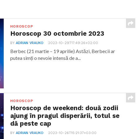
HOROSCOP
Horoscop 30 octombrie 2023
BY
ADRIAN VRAUKO
2023-10-29T17:49:26+02:00
Berbec (21 martie – 19 aprilie) Astăzi, Berbecii ar
putea simți o nevoie intensă de a...
HOROSCOP
Horoscop de weekend: două zodii
ajung în pragul disperării, totul se
dă peste cap
BY
ADRIAN VRAUKO
2023-10-26T15:21:37+03:00