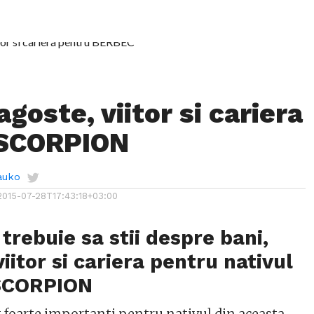
agoste, viitor si cariera
 SCORPION
auko
2015-07-28T17:43:18+03:00
 trebuie sa stii despre bani,
iitor si cariera pentru nativul
 SCORPION