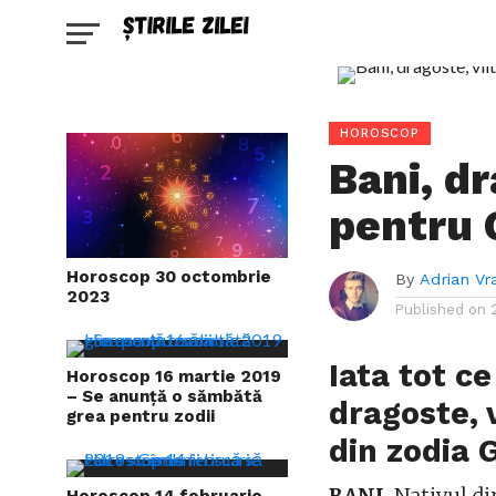
HOROSCOP
Bani, dr
pentru
Horoscop 30 octombrie
By
Adrian Vr
2023
Published on
Iata tot ce
Horoscop 16 martie 2019
– Se anunță o sămbătă
dragoste, v
grea pentru zodii
din zodia
Horoscop 14 februarie