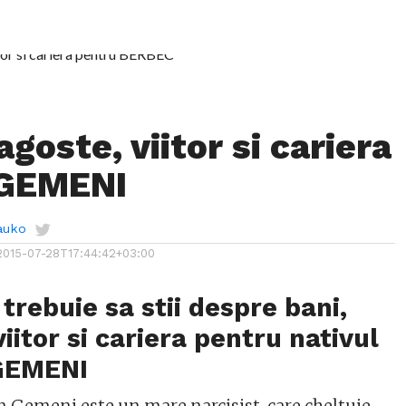
agoste, viitor si cariera
 GEMENI
auko
2015-07-28T17:44:42+03:00
 trebuie sa stii despre bani,
iitor si cariera pentru nativul
 GEMENI