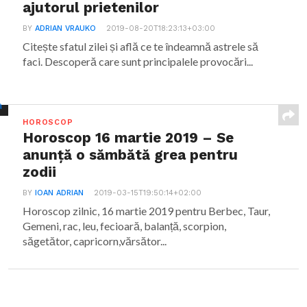
ajutorul prietenilor
BY
ADRIAN VRAUKO
2019-08-20T18:23:13+03:00
Citește sfatul zilei și află ce te îndeamnă astrele să
faci. Descoperă care sunt principalele provocări...
HOROSCOP
Horoscop 16 martie 2019 – Se
anunță o sămbătă grea pentru
zodii
BY
IOAN ADRIAN
2019-03-15T19:50:14+02:00
Horoscop zilnic, 16 martie 2019 pentru Berbec, Taur,
Gemeni, rac, leu, fecioară, balanță, scorpion,
săgetător, capricorn,vărsător...