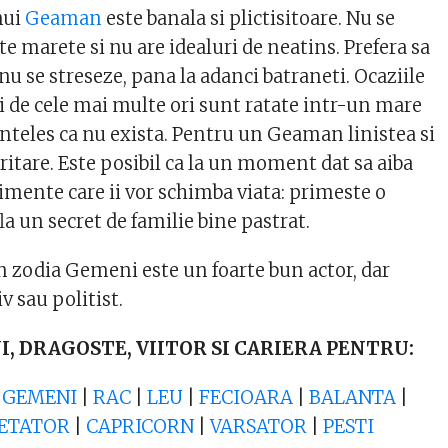
nui
Geaman
este banala si plictisitoare. Nu se
te marete si nu are idealuri de neatins. Prefera sa
a nu se streseze, pana la adanci batraneti. Ocaziile
si de cele mai multe ori sunt ratate intr-un mare
inteles ca nu exista. Pentru un Geaman linistea si
itare. Este posibil ca la un moment dat sa aiba
imente care ii vor schimba viata: primeste o
a un secret de familie bine pastrat.
n zodia Gemeni este un foarte bun actor, dar
iv sau politist.
NI, DRAGOSTE, VIITOR SI CARIERA PENTRU:
|
GEMENI
|
RAC
|
LEU
|
FECIOARA
|
BALANTA
|
ETATOR
|
CAPRICORN
|
VARSATOR
|
PESTI