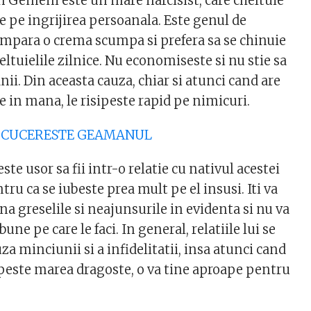
n Gemeni este un mare narcisist, care cheltuie
pe ingrijirea persoanala. Este genul de
mpara o crema scumpa si prefera sa se chinuie
heltuielile zilnice. Nu economiseste si nu stie sa
anii. Din aceasta cauza, chiar si atunci cand are
in mana, le risipeste rapid pe nimicuri.
UM CUCERESTE GEAMANUL
ste usor sa fii intr-o relatie cu nativul acestei
tru ca se iubeste prea mult pe el insusi. Iti va
a greselile si neajunsurile in evidenta si nu va
bune pe care le faci. In general, relatiile lui se
a minciunii si a infidelitatii, insa atunci cand
 peste marea dragoste, o va tine aproape pentru