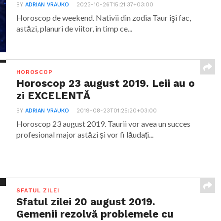
BY
ADRIAN VRAUKO
2023-10-26T15:21:37+03:00
Horoscop de weekend. Nativii din zodia Taur îşi fac,
astăzi, planuri de viitor, în timp ce...
HOROSCOP
Horoscop 23 august 2019. Leii au o
zi EXCELENTĂ
BY
ADRIAN VRAUKO
2019-08-23T01:25:20+03:00
Horoscop 23 august 2019. Taurii vor avea un succes
profesional major astăzi și vor fi lăudați...
SFATUL ZILEI
Sfatul zilei 20 august 2019.
Gemenii rezolvă problemele cu