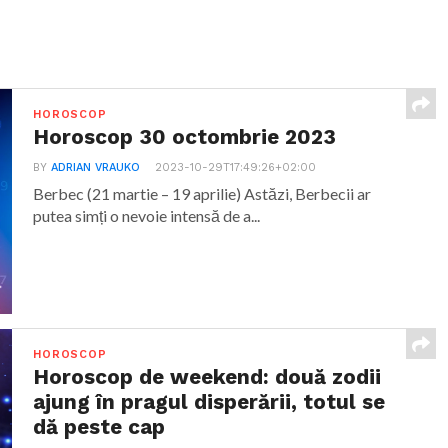
HOROSCOP
Horoscop 30 octombrie 2023
BY
ADRIAN VRAUKO
2023-10-29T17:49:26+02:00
Berbec (21 martie – 19 aprilie) Astăzi, Berbecii ar
putea simți o nevoie intensă de a...
HOROSCOP
Horoscop de weekend: două zodii
ajung în pragul disperării, totul se
dă peste cap