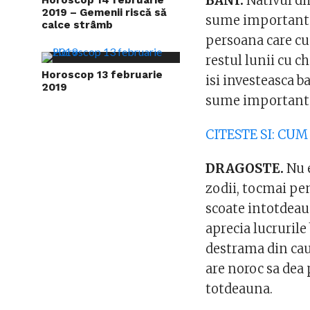
BANI.
Nativul di
2019 – Gemenii riscă să
sume importante 
calce strâmb
persoana care cu
restul lunii cu c
Horoscop 13 februarie
isi investeasca b
2019
sume importante 
CITESTE SI: C
DRAGOSTE.
Nu e
zodii, tocmai pen
scoate intotdeaun
aprecia lucrurile 
destrama din cauz
are noroc sa dea
totdeauna.