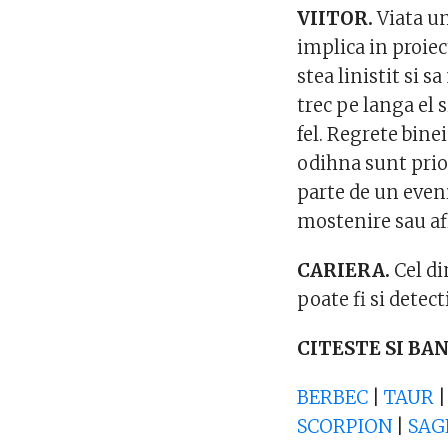
VIITOR.
Viata u
implica in proiec
stea linistit si s
trec pe langa el 
fel. Regrete bine
odihna sunt prior
parte de un even
mostenire sau afl
CARIERA.
Cel di
poate fi si detect
CITESTE SI BA
BERBEC
|
TAUR
SCORPION
|
SAG