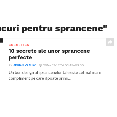
ucuri pentru sprancene"
COSMETICA
10 secrete ale unor sprancene
perfecte
BY
ADRIAN VRAUKO
2014-07-18T14:03:45+03:00
Un bun design al sprancenelor tale este cel mai mare
compliment pe care il poate primi...