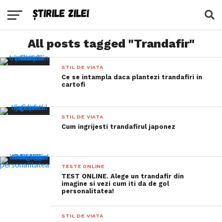
All posts tagged "Trandafir"
STIL DE VIATA
Ce se intampla daca plantezi trandafiri in
cartofi
STIL DE VIATA
Cum ingrijesti trandafirul japonez
TESTE ONLINE
TEST ONLINE. Alege un trandafir din
imagine si vezi cum iti da de gol
personalitatea!
STIL DE VIATA