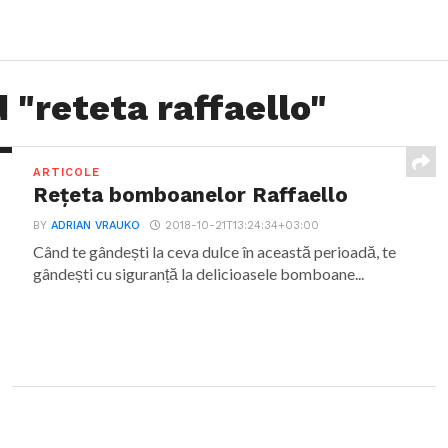
 "reteta raffaello"
ARTICOLE
Rețeta bomboanelor Raffaello
BY
ADRIAN VRAUKO
2018-10-21T13:24:34+03:00
Când te gândești la ceva dulce în această perioadă, te
gândești cu siguranță la delicioasele bomboane...