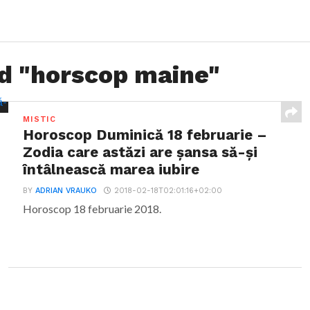
ed "horscop maine"
MISTIC
Horoscop Duminică 18 februarie –
Zodia care astăzi are șansa să-și
întâlnească marea iubire
BY
ADRIAN VRAUKO
2018-02-18T02:01:16+02:00
Horoscop 18 februarie 2018.