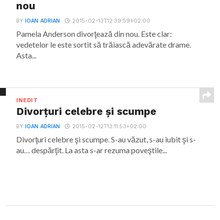
nou
BY
IOAN ADRIAN
2015-02-13T12:39:59+02:00
Pamela Anderson divorţează din nou. Este clar:
vedetelor le este sortit să trăiască adevărate drame.
Asta...
INEDIT
Divorţuri celebre şi scumpe
BY
IOAN ADRIAN
2015-02-12T13:11:53+02:00
Divorţuri celebre şi scumpe. S-au văzut, s-au iubit şi s-
au… despărţit. La asta s-ar rezuma poveştile...