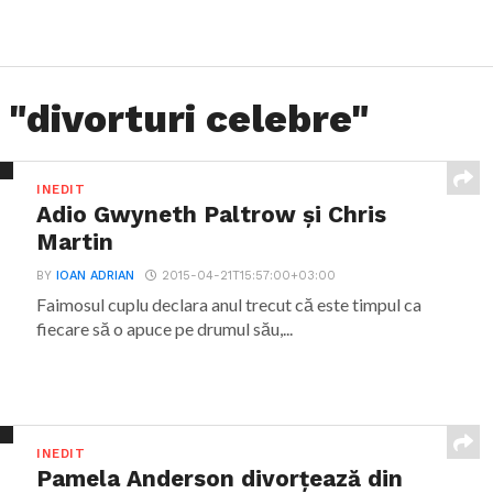
 "divorturi celebre"
INEDIT
Adio Gwyneth Paltrow şi Chris
Martin
BY
IOAN ADRIAN
2015-04-21T15:57:00+03:00
Faimosul cuplu declara anul trecut că este timpul ca
fiecare să o apuce pe drumul său,...
INEDIT
Pamela Anderson divorţează din