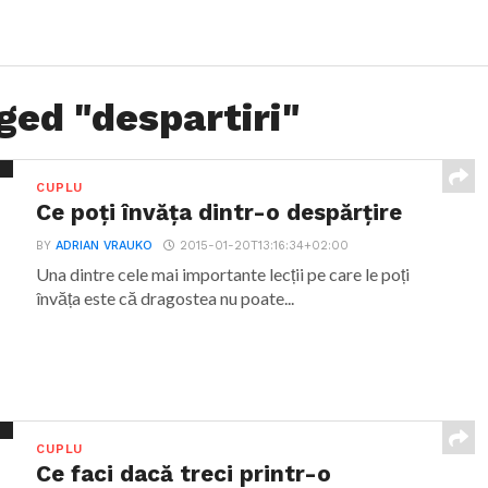
ged "despartiri"
CUPLU
Ce poți învăța dintr-o despărțire
BY
ADRIAN VRAUKO
2015-01-20T13:16:34+02:00
Una dintre cele mai importante lecții pe care le poți
învăța este că dragostea nu poate...
CUPLU
Ce faci dacă treci printr-o