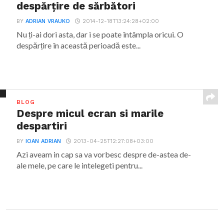
despărțire de sărbători
BY
ADRIAN VRAUKO
2014-12-18T13:24:28+02:00
Nu ți-ai dori asta, dar i se poate întâmpla oricui. O
despărțire în această perioadă este...
BLOG
Despre micul ecran si marile
despartiri
BY
IOAN ADRIAN
2013-04-25T12:27:08+03:00
Azi aveam in cap sa va vorbesc despre de-astea de-
ale mele, pe care le intelegeti pentru...