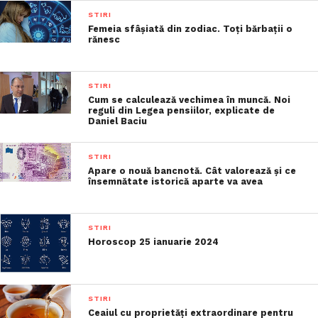
STIRI
Femeia sfâșiată din zodiac. Toți bărbații o
rănesc
STIRI
Cum se calculează vechimea în muncă. Noi
reguli din Legea pensiilor, explicate de
Daniel Baciu
STIRI
Apare o nouă bancnotă. Cât valorează și ce
însemnătate istorică aparte va avea
STIRI
Horoscop 25 ianuarie 2024
STIRI
Ceaiul cu proprietăți extraordinare pentru