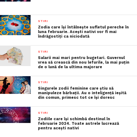
STIRI
Zodia care își întâlnește sufletul pereche în
luna februarie. Acești nativi vor fi mai
îndrăgostiți ca niciodată
STIRI
Salarii mai mari pentru bugetari. Guvernul
vrea să crească din nou lefurile, la mai puţin
de o lună de la ultima majorare
STIRI
Singurele zodii feminine care știu să
manipuleze bărbații. Au o inteligență ieșită
din comun, primesc tot ce își doresc
STIRI
Zodiile care își schimbă destinul în
februarie 2024. Toate astrele lucrează
pentru acești nativi