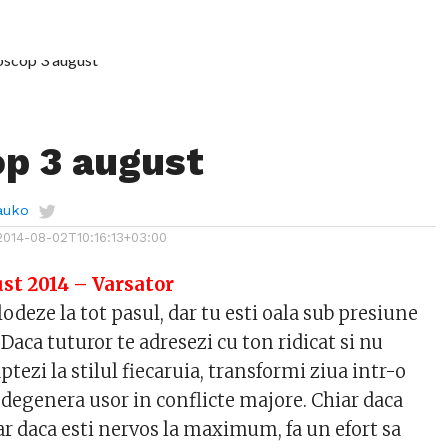
p 3 august
auko
2014-08-02T10:16:13+03:00
st 2014 – Varsator
lodeze la tot pasul, dar tu esti oala sub presiune
 Daca tuturor te adresezi cu ton ridicat si nu
ptezi la stilul fiecaruia, transformi ziua intr-o
 degenera usor in conflicte majore. Chiar daca
hiar daca esti nervos la maximum, fa un efort sa