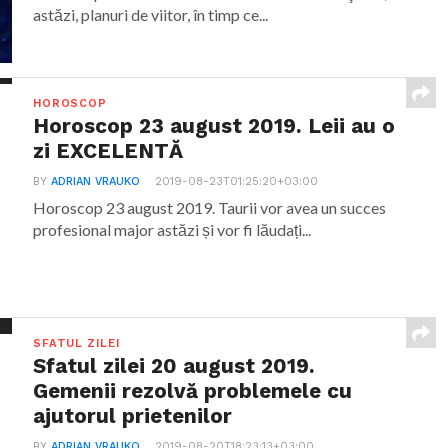
astăzi, planuri de viitor, în timp ce...
HOROSCOP
Horoscop 23 august 2019. Leii au o
zi EXCELENTĂ
BY
ADRIAN VRAUKO
2019-08-23T01:25:20+03:00
Horoscop 23 august 2019. Taurii vor avea un succes
profesional major astăzi și vor fi lăudați...
SFATUL ZILEI
Sfatul zilei 20 august 2019.
Gemenii rezolvă problemele cu
ajutorul prietenilor
BY
ADRIAN VRAUKO
2019-08-20T18:23:13+03:00