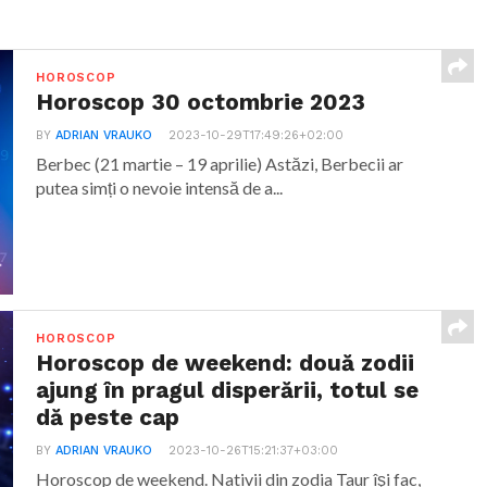
HOROSCOP
Horoscop 30 octombrie 2023
BY
ADRIAN VRAUKO
2023-10-29T17:49:26+02:00
Berbec (21 martie – 19 aprilie) Astăzi, Berbecii ar
putea simți o nevoie intensă de a...
HOROSCOP
Horoscop de weekend: două zodii
ajung în pragul disperării, totul se
dă peste cap
BY
ADRIAN VRAUKO
2023-10-26T15:21:37+03:00
Horoscop de weekend. Nativii din zodia Taur îşi fac,