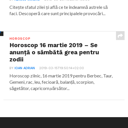
Citește sfatul zilei și află ce te îndeamnă astrele să
faci. Descoperă care sunt principalele provocări...
HOROSCOP
Horoscop 16 martie 2019 – Se
anunță o sămbătă grea pentru
zodii
BY
IOAN ADRIAN
2019-03-15T19:50:14+02:00
Horoscop zilnic, 16 martie 2019 pentru Berbec, Taur,
Gemeni, rac, leu, fecioară, balanță, scorpion,
săgetător, capricorn,vărsător...