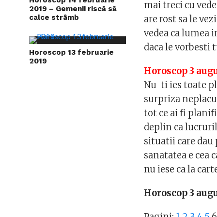
mai treci cu vede
2019 – Gemenii riscă să
calce strâmb
are rost sa le ve
vedea ca lumea in
daca le vorbesti 
Horoscop 13 februarie
2019
Horoscop 3 augu
Nu-ti ies toate pl
surpriza neplacu
tot ce ai fi plani
deplin ca lucruri
situatii care dau 
sanatatea e cea c
nu iese ca la cart
Horoscop 3 aug
Pagini:
1
2
3
4
5