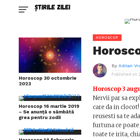
HOROSCOP
Horosco
By
Adrian Vr
Published on
Horoscop 30 octombrie
2023
Horoscop 3 augu
Nervii par sa exp
Horoscop 16 martie 2019
care da in clocot!
– Se anunță o sămbătă
reusesti sa te ada
grea pentru zodii
furtuna ce poate
toate te irita, c
Horoscop 14 februarie