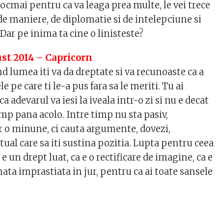
ocmai pentru ca va leaga prea multe, le vei trece
de maniere, de diplomatie si de intelepciune si
a. Dar pe inima ta cine o linisteste?
st 2014 – Capricorn
and lumea iti va da dreptate si va recunoaste ca a
le pe care ti le-a pus fara sa le meriti. Tu ai
a adevarul va iesi la iveala intr-o zi si nu e decat
mp pana acolo. Intre timp nu sta pasiv,
r o minune, ci cauta argumente, dovezi,
al care sa iti sustina pozitia. Lupta pentru ceea
a e un drept luat, ca e o rectificare de imagine, ca e
ata imprastiata in jur, pentru ca ai toate sansele
6