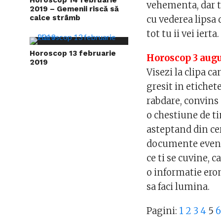
vehementa, dar t
2019 – Gemenii riscă să
calce strâmb
cu vederea lipsa 
tot tu ii vei iert
Horoscop 13 februarie
Horoscop 3 augu
2019
Visezi la clipa c
gresit in etichete
rabdare, convins c
o chestiune de ti
asteptand din ce
documente eventu
ce ti se cuvine, c
o informatie eron
sa faci lumina.
Pagini:
1
2
3
4
5