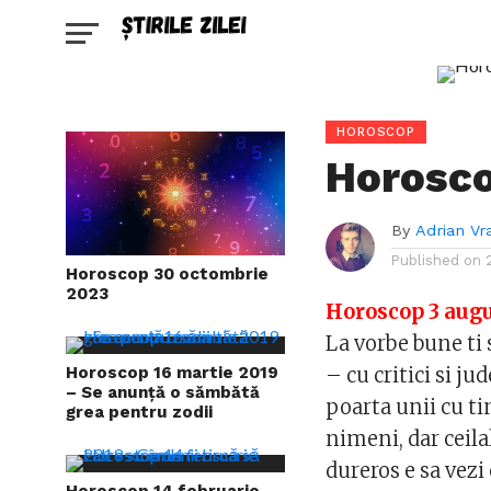
HOROSCOP
Horosco
By
Adrian Vr
Published on
Horoscop 30 octombrie
2023
Horoscop 3 augu
La vorbe bune ti
Horoscop 16 martie 2019
– cu critici si ju
– Se anunță o sămbătă
poarta unii cu ti
grea pentru zodii
nimeni, dar ceila
dureros e sa vezi 
Horoscop 14 februarie