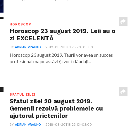
HOROSCOP
Horoscop 23 august 2019. Leii au o
zi EXCELENTĂ
BY
ADRIAN VRAUKO
2019-08-23T01:25:20+03:00
Horoscop 23 august 2019. Taurii vor avea un succes
profesional major astăzi și vor fi lăudați...
SFATUL ZILEI
Sfatul zilei 20 august 2019.
Gemenii rezolvă problemele cu
ajutorul prietenilor
BY
ADRIAN VRAUKO
2019-08-20T18:23:13+03:00