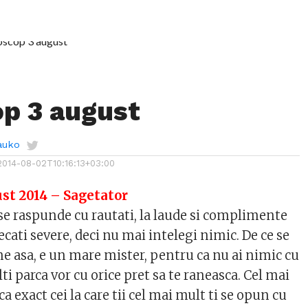
p 3 august
auko
2014-08-02T10:16:13+03:00
st 2014 – Sagetator
 se raspunde cu rautati, la laude si complimente
decati severe, deci nu mai intelegi nimic. De ce se
ne asa, e un mare mister, pentru ca nu ai nimic cu
lti parca vor cu orice pret sa te raneasca. Cel mai
ca exact cei la care tii cel mai mult ti se opun cu