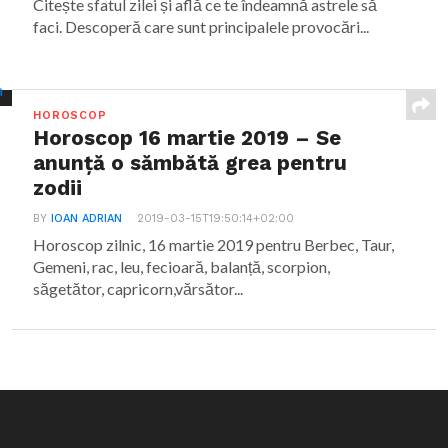
Citește sfatul zilei și află ce te îndeamnă astrele să
faci. Descoperă care sunt principalele provocări...
HOROSCOP
Horoscop 16 martie 2019 – Se
anunță o sămbătă grea pentru
zodii
BY
IOAN ADRIAN
2019-03-15T19:50:14+02:00
Horoscop zilnic, 16 martie 2019 pentru Berbec, Taur,
Gemeni, rac, leu, fecioară, balanță, scorpion,
săgetător, capricorn,vărsător...