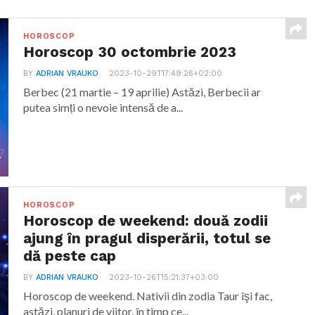
HOROSCOP
Horoscop 30 octombrie 2023
BY
ADRIAN VRAUKO
2023-10-29T17:49:26+02:00
Berbec (21 martie – 19 aprilie) Astăzi, Berbecii ar
putea simți o nevoie intensă de a...
HOROSCOP
Horoscop de weekend: două zodii
ajung în pragul disperării, totul se
dă peste cap
BY
ADRIAN VRAUKO
2023-10-26T15:21:37+03:00
Horoscop de weekend. Nativii din zodia Taur îşi fac,
astăzi, planuri de viitor, în timp ce...